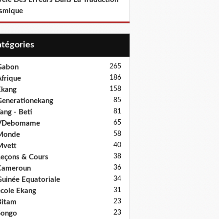
smique
Catégories
265
Gabon
186
frique
158
Ekang
85
enerationekang
81
ang - Beti
65
VDebomame
58
Monde
40
Mvett
38
eçons & Cours
36
Cameroun
34
uinée Equatoriale
31
cole Ekang
23
Bitam
23
Songo