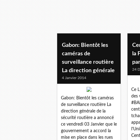
Gabon: Bientôt les
Ce
caméras de
la 
surveillance routière
par
24 
La direction générale
4 Janvier 2014
Ce L
des 
Gabon: Bientôt les caméras
#BAN
de surveillance routière La
cent
direction générale de la
tcha
sécurité routière a annoncé
appa
ce vendredi 03 Janvier que le
l'Un
gouvernement a accord la
Cent
mise en place dans les rues