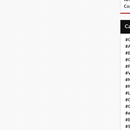
Co
#
#A
#
#G
#F
#
#
#
#L
#
#G
#e
#
#