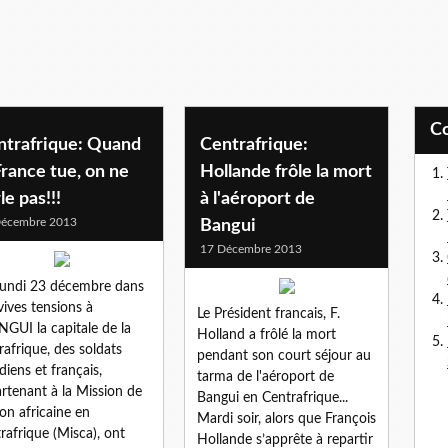
ntrafrique: Quand
Centrafrique:
France tue, on ne
Hollande frôle la mort
le pas!!!
à l'aéroport de
Décembre 2013
Bangui
17 Décembre 2013
undi 23 décembre dans
vives tensions à
Le Président francais, F.
GUI la capitale de la
Holland a frôlé la mort
rafrique, des soldats
pendant son court séjour au
diens et français,
tarma de l'aéroport de
rtenant à la Mission de
Bangui en Centrafrique...
ion africaine en
Mardi soir, alors que François
rafrique (Misca), ont
Hollande s’apprête à repartir