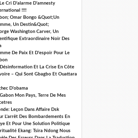
 Le Cri D'alarme D'amnesty
ernational !!!!
bon; Omar Bongo &Quot;Un
mme, Un Destin&Quot;
orge Washington Carver, Un
entifique Extraordinaire Noir Des
a
mme De Paix Et D'espoir Pour Le
bon
 Désinformation Et La Crise En Côte
ivoire – Qui Sont Gbagbo Et Ouattara
echec D'obama
 Gabon Mon Pays, Terre De Mes
cetres
nde: Leçon Dans Affaire Dsk
ur L'arrêt Des Bombardements En
ye Et Pour Une Solution Politique
ritualité Ekang: Tsira Ndong Nous
vèle Des Erreurs Dans La Traduction