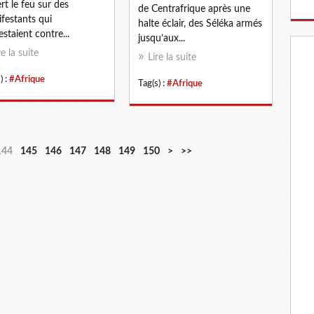
rt le feu sur des
de Centrafrique après une
festants qui
halte éclair, des Séléka armés
estaient contre...
jusqu’aux...
re la suite
Lire la suite
) :
#Afrique
Tag(s) :
#Afrique
1
1
1
1
2
144
145
146
147
148
149
150
>
>>
6
7
8
9
0
0
0
0
0
0