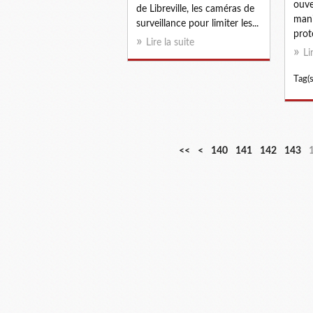
ouve
de Libreville, les caméras de
mani
surveillance pour limiter les...
prot
Lire la suite
Li
Tag(s
1
1
1
1
<<
<
140
141
142
143
0
1
2
3
0
0
0
0