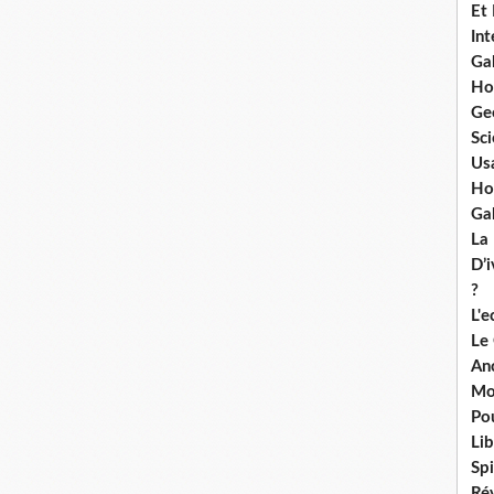
Et
Int
Ga
Ho
Ge
Sci
Us
Ho
Ga
La
D’
?
L'
Le
An
Mo
Po
Lib
Spi
Ré