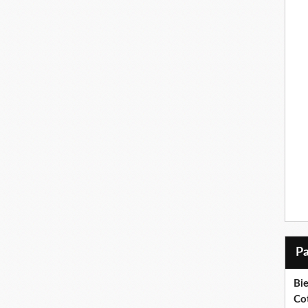
Bi
Cot