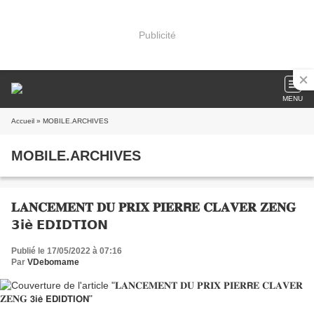
Publicité
MENU
Accueil
» MOBILE.ARCHIVES
MOBILE.ARCHIVES
𝐋𝐀𝐍𝐂𝐄𝐌𝐄𝐍𝐓 𝐃𝐔 𝐏𝐑𝐈𝐗 𝐏𝐈𝐄𝐑𝗥𝐄 𝐂𝐋𝐀𝐕𝐄𝐑 𝐙𝐄𝐍𝐆
𝟯𝗶𝗲̀ 𝗘𝗗𝗜𝗗𝗧𝗜𝗢𝗡
Publié le 17/05/2022 à 07:16
Par
VDebomame