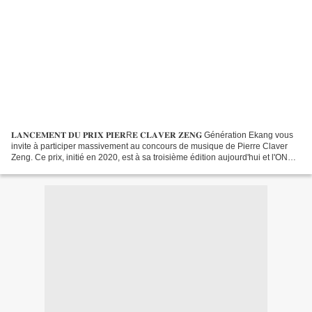
𝐋𝐀𝐍𝐂𝐄𝐌𝐄𝐍𝐓 𝐃𝐔 𝐏𝐑𝐈𝐗 𝐏𝐈𝐄𝐑R𝐄 𝐂𝐋𝐀𝐕𝐄𝐑 𝐙𝐄𝐍𝐆 Génération Ekang vous
invite à participer massivement au concours de musique de Pierre Claver
Zeng. Ce prix, initié en 2020, est à sa troisième édition aujourd'hui et l'ONG
génération Ekang qui se veut une sentinelle...