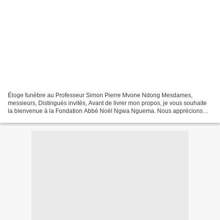
Éloge funèbre au Professeur Simon Pierre Mvone Ndong Mesdames,
messieurs, Distingués invités, Avant de livrer mon propos, je vous souhaite
la bienvenue à la Fondation Abbé Noël Ngwa Nguema. Nous apprécions
vos ultimes éloges funèbres ainsi que les témoignages...