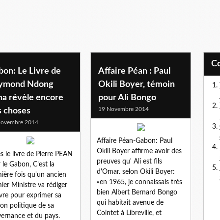
on: Le Livre de
Affaire Péan : Paul
ymond Ndong
Okili Boyer, témoin
ma révèle encore
pour Ali Bongo
19 Novembre 2014
s choses
Novembre 2014
Affaire Péan-Gabon: Paul
Okili Boyer affirme avoir des
s le livre de Pierre PEAN
preuves qu' Ali est fils
 le Gabon, C’est la
d'Omar. selon Okili Boyer:
ière fois qu'un ancien
«en 1965, je connaissais très
ier Ministre va rédiger
bien Albert Bernard Bongo
ivre pour exprimer sa
qui habitait avenue de
ion politique de sa
Cointet à Libreville, et
ernance et du pays.