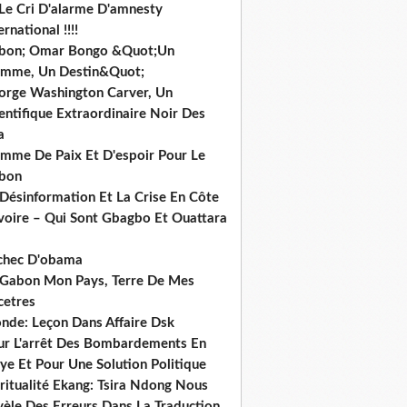
 Le Cri D'alarme D'amnesty
ernational !!!!
bon; Omar Bongo &Quot;Un
mme, Un Destin&Quot;
orge Washington Carver, Un
entifique Extraordinaire Noir Des
a
mme De Paix Et D'espoir Pour Le
bon
 Désinformation Et La Crise En Côte
ivoire – Qui Sont Gbagbo Et Ouattara
echec D'obama
 Gabon Mon Pays, Terre De Mes
cetres
nde: Leçon Dans Affaire Dsk
ur L'arrêt Des Bombardements En
ye Et Pour Une Solution Politique
ritualité Ekang: Tsira Ndong Nous
vèle Des Erreurs Dans La Traduction