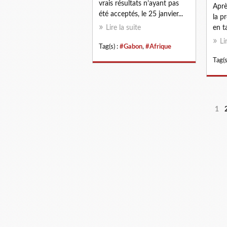
vrais résultats n’ayant pas
Aprè
été acceptés, le 25 janvier...
la p
Lire la suite
en t
Li
Tag(s) :
#Gabon
,
#Afrique
Tag(s
1