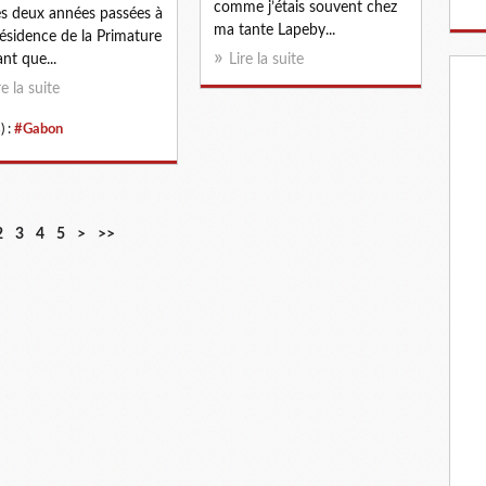
comme j’étais souvent chez
s deux années passées à
ma tante Lapeby...
résidence de la Primature
ant que...
Lire la suite
re la suite
) :
#Gabon
2
3
4
5
>
>>