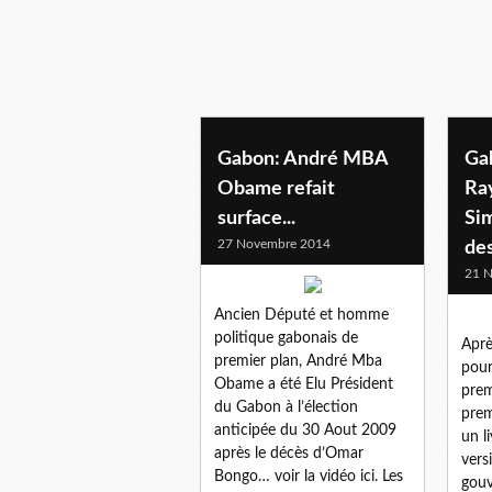
Gabon: André MBA
Gab
Obame refait
Ra
surface...
Si
27 Novembre 2014
de
21 
Ancien Député et homme
politique gabonais de
Aprè
premier plan, André Mba
pour
Obame a été Elu Président
prem
du Gabon à l’élection
prem
anticipée du 30 Aout 2009
un l
après le décès d’Omar
vers
Bongo… voir la vidéo ici. Les
gouv