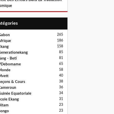
smique
Catégories
265
Gabon
186
frique
158
Ekang
85
enerationekang
81
ang - Beti
65
VDebomame
58
Monde
40
Mvett
38
eçons & Cours
36
Cameroun
34
uinée Equatoriale
31
cole Ekang
23
Bitam
23
Songo