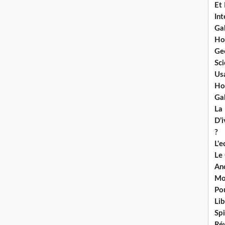
Et
Int
Ga
Ho
Ge
Sci
Us
Ho
Ga
La
D’
?
L'
Le
An
Mo
Po
Lib
Spi
Ré