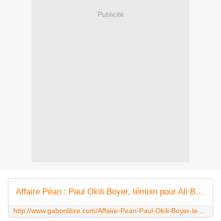
Publicité
Affaire Péan : Paul Okili Boyer, témoin pour Ali Bongo
http://www.gabonlibre.com/Affaire-Pean-Paul-Okili-Boyer-temoin-pour-Ali-Bongo_a27258.html