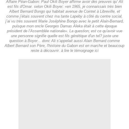
Affaire Péan-Gabon: Paul Okili Boyer affirme avoir des preuves qu' Ali
est fils d'Omar. selon Okili Boyer: «en 1965, je connaissais très bien
Albert Bernard Bongo qui habitait avenue de Cointet à Libreville, et
comme j’étais souvent chez ma tante Lapeby à côté du centre social,
j’ai vu très souvent Marie Joséphine Bongo avec le petit Alain-Bernard,
puisque mon oncle Georges Damas Aleka était à cette époque
président de l’Assemblée nationale». La question; est ce qu'avoir vue
une personne signifie quelle est fils génétique d'un tel? juste une
question à Boyer... donc Ali s’appelait aussi Alain Bernard comme
Albert Bernard son Père, l'histoire du Gabon est en marche et beaucoup
reste à découvrir. à lire le témoignage ici