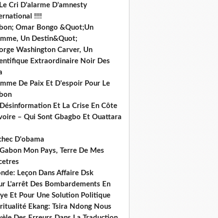
 Le Cri D'alarme D'amnesty
ernational !!!!
bon; Omar Bongo &Quot;Un
mme, Un Destin&Quot;
orge Washington Carver, Un
entifique Extraordinaire Noir Des
a
mme De Paix Et D'espoir Pour Le
bon
 Désinformation Et La Crise En Côte
ivoire – Qui Sont Gbagbo Et Ouattara
echec D'obama
 Gabon Mon Pays, Terre De Mes
cetres
nde: Leçon Dans Affaire Dsk
ur L'arrêt Des Bombardements En
ye Et Pour Une Solution Politique
ritualité Ekang: Tsira Ndong Nous
vèle Des Erreurs Dans La Traduction