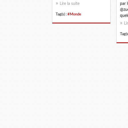
Lire la suite
par l
@zu
Tag(s) :
#Monde
quel
Li
Tag(s