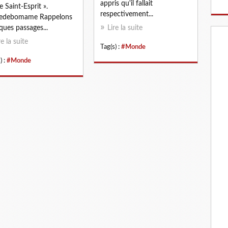
appris qu'il fallait
e Saint-Esprit ».
respectivement...
edebomame Rappelons
ques passages...
Lire la suite
re la suite
Tag(s) :
#Monde
) :
#Monde