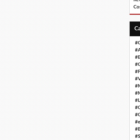
Co
#
#A
#
#G
#F
#
#
#
#L
#
#G
#e
#
#