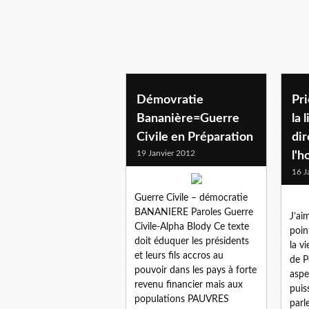
Démovratie
Pri
Bananière=Guerre
la 
Civile en Préparation
dir
19 Janvier 2012
l'
16 J
Guerre Civile – démocratie
BANANIERE Paroles Guerre
J’ai
Civile-Alpha Blody Ce texte
poin
doit éduquer les présidents
la vi
et leurs fils accros au
de P
pouvoir dans les pays à forte
aspe
revenu financier mais aux
puis
populations PAUVRES
parl