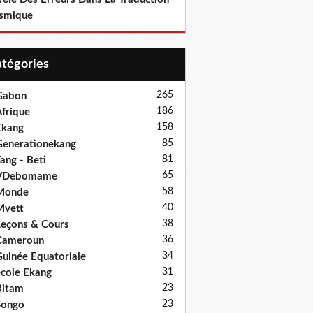
smique
Catégories
265
Gabon
186
frique
158
Ekang
85
enerationekang
81
ang - Beti
65
VDebomame
58
Monde
40
Mvett
38
eçons & Cours
36
Cameroun
34
uinée Equatoriale
31
cole Ekang
23
Bitam
23
Songo