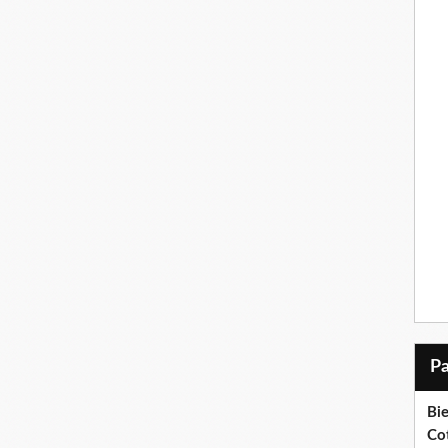
Bi
Cot