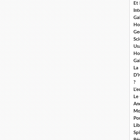
Et
Int
Ga
Ho
Ge
Sci
Us
Ho
Ga
La
D’
?
L'
Le
An
Mo
Po
Lib
Spi
Ré