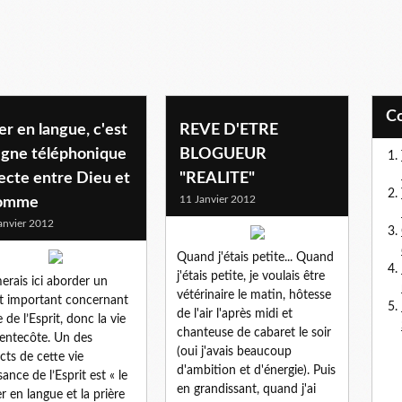
er en langue, c'est
REVE D'ETRE
ligne téléphonique
BLOGUEUR
ecte entre Dieu et
"REALITE"
11 Janvier 2012
homme
anvier 2012
Quand j'étais petite... Quand
j'étais petite, je voulais être
merais ici aborder un
vétérinaire le matin, hôtesse
t important concernant
de l'air l'après midi et
e de l’Esprit, donc la vie
chanteuse de cabaret le soir
entecôte. Un des
(oui j'avais beaucoup
cts de cette vie
d'ambition et d'énergie). Puis
sance de l’Esprit est « le
en grandissant, quand j'ai
er en langue et la prière