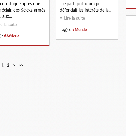
entrafrique après une
- le parti politique qui
e éclair, des Séléka armés
défendait les intérêts de la...
’aux...
Lire la suite
re la suite
Tag(s) :
#Monde
) :
#Afrique
1
2
>
>>