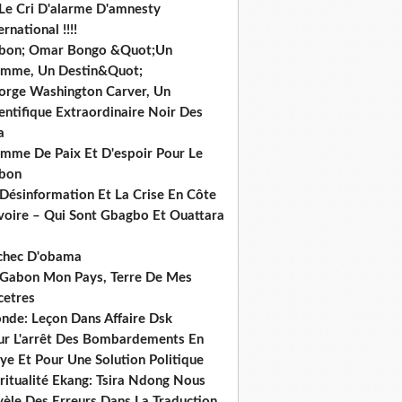
 Le Cri D'alarme D'amnesty
ernational !!!!
bon; Omar Bongo &Quot;Un
mme, Un Destin&Quot;
orge Washington Carver, Un
entifique Extraordinaire Noir Des
a
mme De Paix Et D'espoir Pour Le
bon
 Désinformation Et La Crise En Côte
ivoire – Qui Sont Gbagbo Et Ouattara
echec D'obama
 Gabon Mon Pays, Terre De Mes
cetres
nde: Leçon Dans Affaire Dsk
ur L'arrêt Des Bombardements En
ye Et Pour Une Solution Politique
ritualité Ekang: Tsira Ndong Nous
vèle Des Erreurs Dans La Traduction