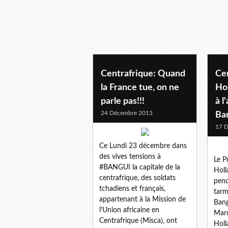
Centrafrique: Quand
Cen
la France tue, on ne
Hol
parle pas!!!
à l
24 Décembre 2013
Ba
17 
Ce Lundi 23 décembre dans
des vives tensions à
Le P
#BANGUI la capitale de la
Holl
centrafrique, des soldats
pend
tchadiens et français,
tarm
appartenant à la Mission de
Bang
l'Union africaine en
Mard
Centrafrique (Misca), ont
Holl