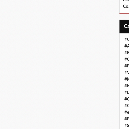
Co
#
#A
#
#G
#F
#
#
#
#L
#
#G
#e
#
#