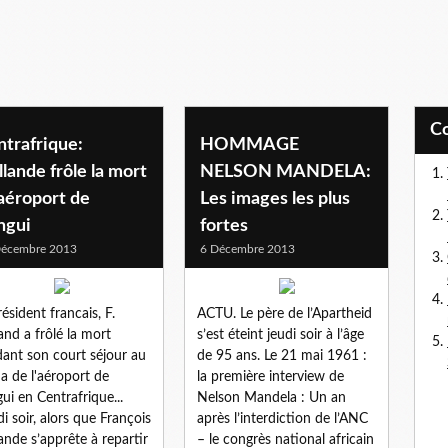
trafrique:
HOMMAGE
lande frôle la mort
NELSON MANDELA:
'aéroport de
Les images les plus
ngui
fortes
Décembre 2013
6 Décembre 2013
résident francais, F.
ACTU. Le père de l’Apartheid
and a frôlé la mort
s’est éteint jeudi soir à l’âge
ant son court séjour au
de 95 ans. Le 21 mai 1961 :
a de l'aéroport de
la première interview de
ui en Centrafrique...
Nelson Mandela : Un an
i soir, alors que François
après l’interdiction de l’ANC
ande s’apprête à repartir
– le congrès national africain