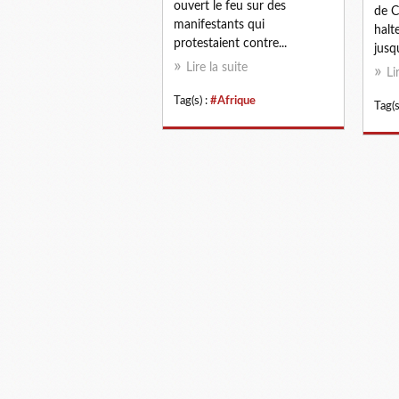
ouvert le feu sur des
de C
manifestants qui
halt
protestaient contre...
jusqu
Lire la suite
Li
Tag(s) :
#Afrique
Tag(s