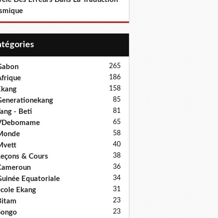
smique
Catégories
265
Gabon
186
frique
158
Ekang
85
enerationekang
81
ang - Beti
65
VDebomame
58
Monde
40
Mvett
38
eçons & Cours
36
Cameroun
34
uinée Equatoriale
31
cole Ekang
23
Bitam
23
Songo