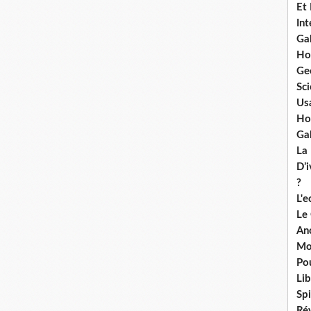
Et
Int
Ga
Ho
Ge
Sci
Us
Ho
Ga
La
D’
?
L'
Le
An
Mo
Po
Lib
Spi
Ré