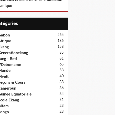
smique
Catégories
265
Gabon
186
frique
158
Ekang
85
enerationekang
81
ang - Beti
65
VDebomame
58
Monde
40
Mvett
38
eçons & Cours
36
Cameroun
34
uinée Equatoriale
31
cole Ekang
23
Bitam
23
Songo