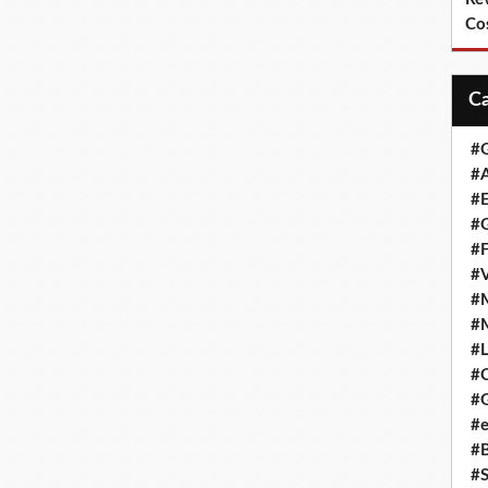
Co
#
#A
#
#G
#F
#
#
#
#L
#
#G
#e
#
#