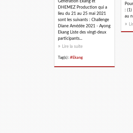
Génération Ekang et
Pour
DHEMEZ Production qui a
: (1
lieu du 21 au 25 mai 2021
au n
sont les suivants : Challenge
Li
Diane Amédée 2021 - Ayong
Ekang Liste des vingt-deux
participants...
Lire la suite
Tag(s) :
#Ekang