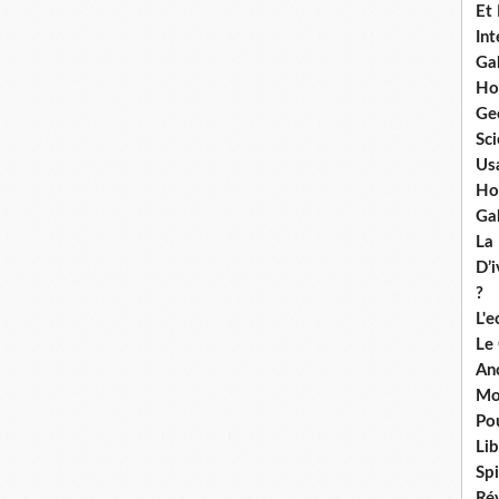
Et
Int
Ga
Ho
Ge
Sci
Us
Ho
Ga
La
D’
?
L'
Le
An
Mo
Po
Lib
Spi
Ré