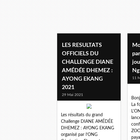
LES RESULTATS
Mo
OFFICIELS DU
par
CHALLENGE DIANE
jo
AMÉDÉE DHEMEZ :
Ng
11 M
AYONG EKANG
2021
29 Mai 2021
Bonj
La 
L'O
Les résultats du grand
lanc
Challenge DIANE AMÉDÉE
conf
DHEMEZ : AYONG EKANG
ZOOM
organisé par l’ONG
paya