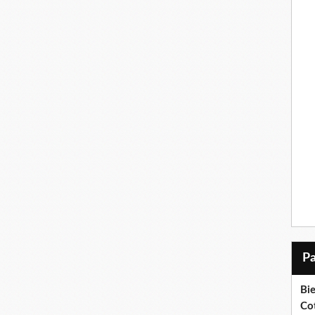
Bi
Cot