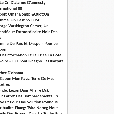
 Le Cri D'alarme D'amnesty
ernational !!!!
bon; Omar Bongo &Quot;Un
mme, Un Destin&Quot;
orge Washington Carver, Un
entifique Extraordinaire Noir Des
a
mme De Paix Et D'espoir Pour Le
bon
 Désinformation Et La Crise En Côte
ivoire – Qui Sont Gbagbo Et Ouattara
echec D'obama
 Gabon Mon Pays, Terre De Mes
cetres
nde: Leçon Dans Affaire Dsk
ur L'arrêt Des Bombardements En
ye Et Pour Une Solution Politique
ritualité Ekang: Tsira Ndong Nous
vèle Des Erreurs Dans La Traduction