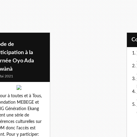
de de
ticipation à la
urnée Oyo Ada
wànà
ai 2021
our à toutes et à Tous,
fondation MEBEGE et
NG Génération Ekang
ent une série de
érences culturelles sur
 donc l'accès est
nt. Pour y participer: