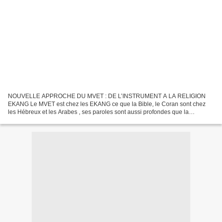
NOUVELLE APPROCHE DU MVET : DE L’INSTRUMENT A LA RELIGION
EKANG Le MVET est chez les EKANG ce que la Bible, le Coran sont chez
les Hébreux et les Arabes , ses paroles sont aussi profondes que la
jeunesse EKANG nna doit agir et vite, pas la jeunesse sublimée...