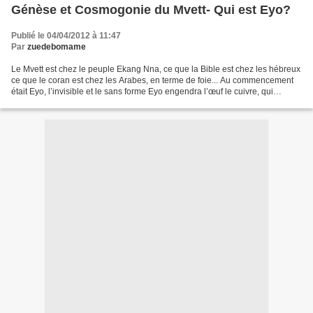
Génèse et Cosmogonie du Mvett- Qui est Eyo?
Publié le 04/04/2012 à 11:47
Par
zuedebomame
Le Mvett est chez le peuple Ekang Nna, ce que la Bible est chez les hébreux
ce que le coran est chez les Arabes, en terme de foie... Au commencement
était Eyo, l’invisible et le sans forme Eyo engendra l’œuf le cuivre, qui
engendra la galaxie La galaxie...