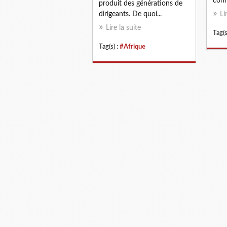
conn
produit des générations de
dirigeants. De quoi...
Li
Lire la suite
Tag(s
Tag(s) :
#Afrique