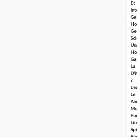
Et
Int
Ga
Ho
Ge
Sci
Us
Ho
Ga
La
D’
?
L'
Le
An
Mo
Po
Lib
Spi
Ré