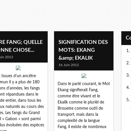
RE FANG; QUELLE
SIGNIFICATION DES
NNE CHOSE...
MOTS: EKANG
uin 2012
&amp; EKALIK
16 Juin 2012
 Issues d'un ancêtre
un il y a plus de 180
Dans le parlé courant, le Mot
ions d'années, les fangs
Ekang signifierait Fang,
ont répandues dans le
comme être vivant et le
e entier, dans tous les
Ekalik comme le plurièl de
eux naturels au cours des
Brouette comme outil de
les. Les fangs du Grand
transport. mais dans la
 « Gabon » sont parmi
complexité de la langue
plus évoluées des espèces
Fang, il existe de nombreux