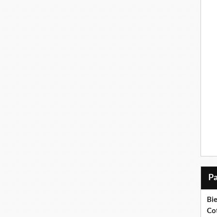
Bi
Cot