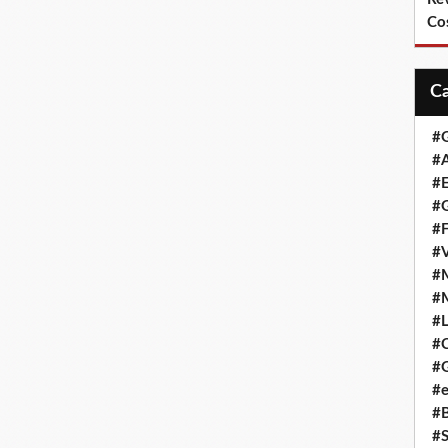
Co
#
#A
#
#G
#F
#
#
#
#L
#
#G
#e
#
#