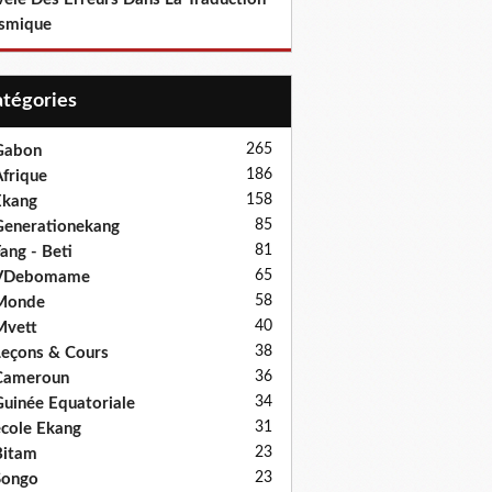
smique
Catégories
265
Gabon
186
frique
158
Ekang
85
enerationekang
81
ang - Beti
65
VDebomame
58
Monde
40
Mvett
38
eçons & Cours
36
Cameroun
34
uinée Equatoriale
31
cole Ekang
23
Bitam
23
Songo