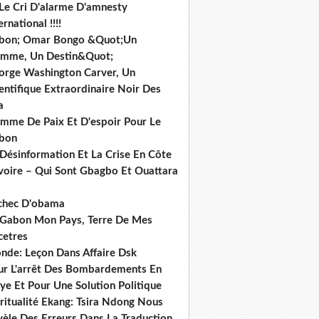
 Le Cri D'alarme D'amnesty
ernational !!!!
bon; Omar Bongo &Quot;Un
mme, Un Destin&Quot;
orge Washington Carver, Un
entifique Extraordinaire Noir Des
a
mme De Paix Et D'espoir Pour Le
bon
 Désinformation Et La Crise En Côte
ivoire – Qui Sont Gbagbo Et Ouattara
echec D'obama
 Gabon Mon Pays, Terre De Mes
cetres
nde: Leçon Dans Affaire Dsk
ur L'arrêt Des Bombardements En
ye Et Pour Une Solution Politique
ritualité Ekang: Tsira Ndong Nous
vèle Des Erreurs Dans La Traduction