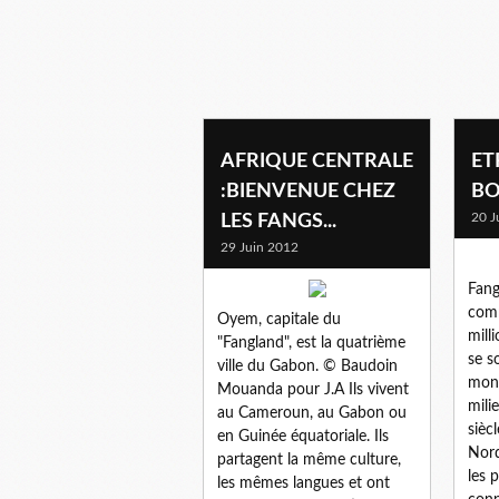
AFRIQUE CENTRALE
ET
:BIENVENUE CHEZ
BO
20 J
LES FANGS...
29 Juin 2012
Fang
comm
Oyem, capitale du
mill
"Fangland", est la quatrième
se s
ville du Gabon. © Baudoin
mond
Mouanda pour J.A Ils vivent
mili
au Cameroun, au Gabon ou
sièc
en Guinée équatoriale. Ils
Nord
partagent la même culture,
les 
les mêmes langues et ont