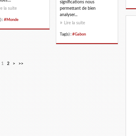
ues....
significations nous
re la suite
permettant de bien
analyser...
) :
#Monde
Lire la suite
Tag(s) :
#Gabon
1
2
>
>>