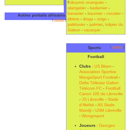
l'
okoumé
-
manguier
-
atangatier
-
badamier
-
bananier
-
baumier
-
cocotier
-
Autres portails africains
ébène
-
iboga
-
ozigo
-
[
modifier
]
palétuvier
-
palmier
,
tulipier du
Gabon
-
cacaoyer
.
Sports
[
modifier
]
Football
Clubs
:
US Bitam
-
Association Sportive
MangaSport Football
-
Delta Téléstar Gabon
Télécom FC
-
Football
Canon 105 de Libreville
-
JS Libreville
-
Stade
d'Akébé
-
AS Stade
Mandji
-
USM Libreville
-
Wongosport
Joueurs
:
Georges