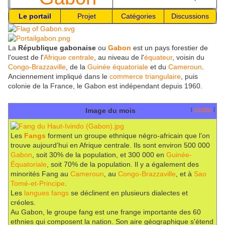
Le portail
Projet
Catégories
Discussions
La
République gabonaise
ou
Gabon
est un pays forestier de
l'ouest de l'
Afrique centrale
, au niveau de l'
équateur
, voisin du
Congo-Brazzaville
, de la
Guinée équatoriale
et du
Cameroun
.
Anciennement impliqué dans le
commerce triangulaire
, puis
colonie de la France, le Gabon est indépendant depuis 1960.
Image du mois
[
modifier
]
Les
Fangs
forment un groupe ethnique négro-africain que l’on
trouve aujourd’hui en Afrique centrale. Ils sont environ 500 000
Gabon
, soit 30% de la population, et 300 000 en
Guinée-
Équatoriale
, soit 70% de la population. Il y a également des
minorités Fang au
Cameroun
, au
Congo-Brazzaville
, et à
Sao
Tomé-et-Principe
.
Les
langues fangs
se déclinent en plusieurs dialectes et
créoles.
Au Gabon, le groupe fang est une frange importante des 60
ethnies qui composent la nation. Son aire géographique s'étend