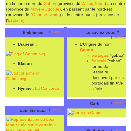
de la partie nord du
Gabon
(province du
Woleu-Ntem
) au centre
(province du
Moyen-Ogooué
), en passant par le nord-est
(province de l'
Ogooué-Ivindo
) et le centre-ouest (province de
l'
Estuaire
).
Emblèmes
[
modifier
]
Le saviez-vous ?
[
modifier
]
Drapeau
:
L'Origine du nom
Gabon
:
portugais
"gabao"
francais
"caban"
Blason
:
forme de
l'estuaire
découvert par les
portugais fin XVe
Hymne
:
La Concorde
siècle.
Carte
[
modifier
]
Lumière sur...
[
modifier
]
Politique
[
modifier
]