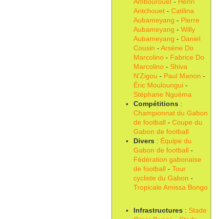
Ambourouet
-
Henri
Antchouet
-
Catilina
Aubameyang
-
Pierre
Aubameyang
-
Willy
Aubameyang
-
Daniel
Cousin
-
Arsène Do
Marcolino
-
Fabrice Do
Marcolino
-
Shiva
N'Zigou
-
Paul Manon
-
Éric Mouloungui
-
Stéphane Nguéma
Compétitions
:
Championnat du Gabon
de football
-
Coupe du
Gabon de football
Divers
:
Équipe du
Gabon de football
-
Fédération gabonaise
de football
-
Tour
cycliste du Gabon
-
Tropicale Amissa Bongo
Infrastructures
:
Stade