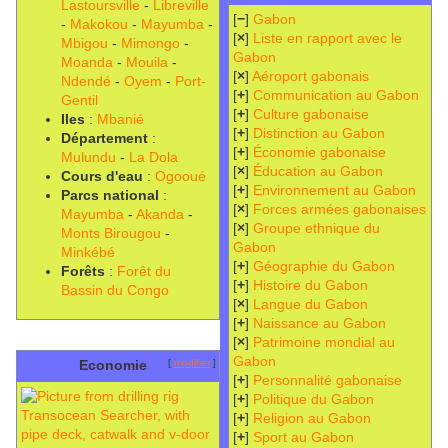
Lastoursville
-
Libreville
[
−
]
Gabon
-
Makokou
-
Mayumba
-
[
×
]
Liste en rapport avec le
Mbigou
-
Mimongo
-
Gabon
Moanda
-
Mouila
-
[
×
]
Aéroport gabonais
Ndendé
-
Oyem
-
Port-
[
+
]
Communication au Gabon
Gentil
[
+
]
Culture gabonaise
Iles
:
Mbanié
[
+
]
Distinction au Gabon
Département
:
[
+
]
Économie gabonaise
Mulundu
-
La Dola
[
×
]
Éducation au Gabon
Cours d'eau
:
Ogooué
[
+
]
Environnement au Gabon
Parcs national
:
[
×
]
Forces armées gabonaises
Mayumba
-
Akanda
-
[
×
]
Groupe ethnique du
Monts Birougou
-
Gabon
Minkébé
[
+
]
Géographie du Gabon
Forêts
:
Forêt du
[
+
]
Histoire du Gabon
Bassin du Congo
[
×
]
Langue du Gabon
[
+
]
Naissance au Gabon
[
×
]
Patrimoine mondial au
Gabon
Economie
[
modifier
]
[
+
]
Personnalité gabonaise
[
+
]
Politique du Gabon
[
+
]
Religion au Gabon
[
+
]
Sport au Gabon