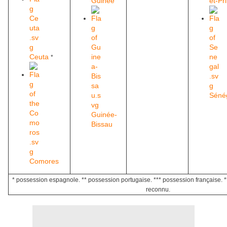
Guinée
et-Pr
Ceuta
*
Séné
Guinée-
Bissau
Comores
* possession espagnole. ** possession portugaise. *** possession française. **
reconnu.