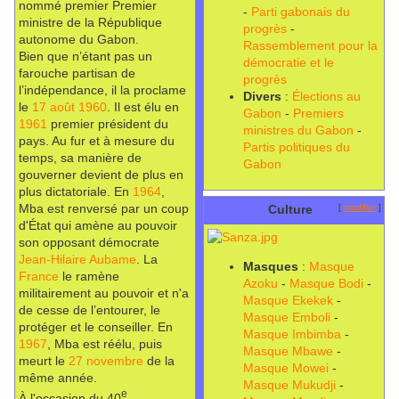
nommé premier Premier
-
Parti gabonais du
ministre de la République
progrès
-
autonome du Gabon.
Rassemblement pour la
Bien que n’étant pas un
démocratie et le
farouche partisan de
progrès
l’indépendance, il la proclame
Divers
:
Élections au
le
17 août
1960
. Il est élu en
Gabon
-
Premiers
1961
premier président du
ministres du Gabon
-
pays. Au fur et à mesure du
Partis politiques du
temps, sa manière de
Gabon
gouverner devient de plus en
plus dictatoriale. En
1964
,
Mba est renversé par un coup
Culture
[
modifier
]
d'État qui amène au pouvoir
son opposant démocrate
Jean-Hilaire Aubame
. La
Masques
:
Masque
France
le ramène
Azoku
-
Masque Bodi
-
militairement au pouvoir et n'a
Masque Ekekek
-
de cesse de l’entourer, le
Masque Emboli
-
protéger et le conseiller. En
Masque Imbimba
-
1967
, Mba est réélu, puis
Masque Mbawe
-
meurt le
27 novembre
de la
Masque Mowei
-
même année.
Masque Mukudji
-
e
À l'occasion du 40