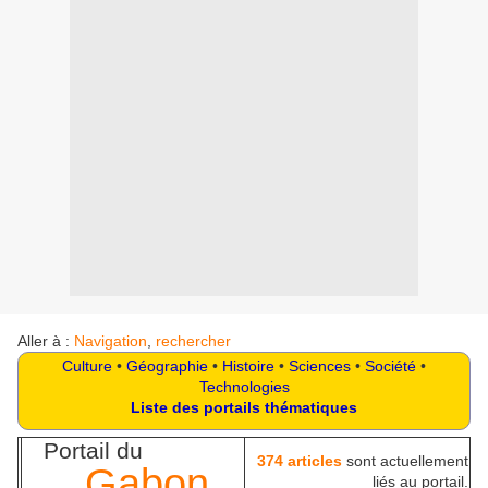
Aller à :
Navigation
,
rechercher
Culture
•
Géographie
•
Histoire
•
Sciences
•
Société
•
Technologies
Liste des portails thématiques
Portail du
374 articles
sont actuellement
Gabon
liés au portail.