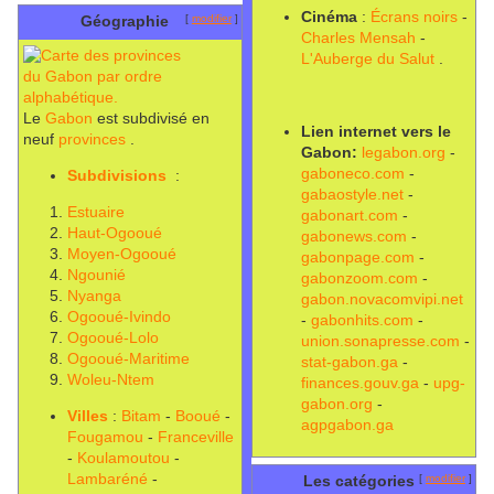
Cinéma
:
Écrans noirs
-
Géographie
[
modifier
]
Charles Mensah
-
L'Auberge du Salut
.
Le
Gabon
est subdivisé en
Lien internet vers le
neuf
provinces
.
Gabon:
legabon.org
-
gaboneco.com
-
Subdivisions
:
gabaostyle.net
-
Estuaire
gabonart.com
-
Haut-Ogooué
gabonews.com
-
Moyen-Ogooué
gabonpage.com
-
Ngounié
gabonzoom.com
-
Nyanga
gabon.novacomvipi.net
Ogooué-Ivindo
-
gabonhits.com
-
Ogooué-Lolo
union.sonapresse.com
-
Ogooué-Maritime
stat-gabon.ga
-
Woleu-Ntem
finances.gouv.ga
-
upg-
gabon.org
-
Villes
:
Bitam
-
Booué
-
agpgabon.ga
Fougamou
-
Franceville
-
Koulamoutou
-
Lambaréné
-
Les catégories
[
modifier
]