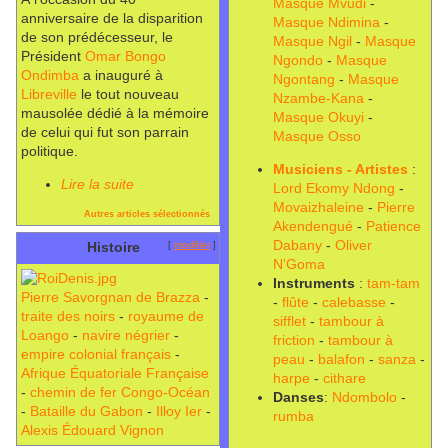
Masque Mvudi
-
anniversaire de la disparition
Masque Ndimina
-
de son prédécesseur, le
Masque Ngil
-
Masque
Président
Omar Bongo
Ngondo
-
Masque
Ondimba
a inauguré à
Ngontang
-
Masque
Libreville
le tout nouveau
Nzambe-Kana
-
mausolée dédié à la mémoire
Masque Okuyi
-
de celui qui fut son parrain
Masque Osso
politique.
Musiciens - Artistes
:
Lire la suite
Lord Ekomy Ndong
-
Movaizhaleine
-
Pierre
Autres articles sélectionnés
Akendengué
-
Patience
Dabany
-
Oliver
Histoire
[
modifier
]
N'Goma
Instruments
:
tam-tam
Pierre Savorgnan de Brazza
-
-
flûte
-
calebasse
-
traite des noirs
-
royaume de
sifflet
-
tambour à
Loango
-
navire négrier
-
friction
-
tambour à
empire colonial français
-
peau
-
balafon
-
sanza
-
Afrique Équatoriale Française
harpe
-
cithare
-
chemin de fer Congo-Océan
Danses
:
Ndombolo
-
-
Bataille du Gabon
-
Illoy Ier
-
rumba
Alexis Édouard Vignon