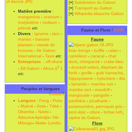
[
+
]
Subdivision du Gabon
[
+
]
Transport au Gabon
Matière première
:
[
+
]
Wikipédia:ébauche Gabon
manganèse
-
uranium
-
molybdène
-
niobium
-
pétrole
etc
Faune et Flore
[
modifier
]
Divers
:
Igname
-
taro
-
manioc
-
banane
Faune
plantain
-
viande de
brousse
-
Air Gabon
boa
-
bongo
-
buffle
-
calao
-
International
-
Taxis
etc
caméléon
-
caracal
-
chat
Entreprises
:
off-shore
doré
,
chimpanzé
-
crabe bleu
o
-
écureuil volant
,
éléphant de
-
Elf-Gabon
-
Africa
n
1
forêt
-
gorille
-
guib harnaché
,
etc
hippopotame
-
hylochère
-
ibis
-
lamantin
-
mamba noir
-
Peuples et langues
mamba vert
-
mandrill
-
[
modifier
]
mangouste
-
pangolin
-
Langues
:
Fang
-
Punu
panthère
-
picatharte
-
-
Myènè
-
Kota
-
Téké
-
potamochère
,
perroquet gris
-
Obamba
-
Nzebi
-
porc-épic
-
silure
-
tortue luth
,
Adouma
-
Apindjis
-
Vili
-
vipère du Gabon
.
Mitsogo
-
Akele
-
Lumbu
Flore