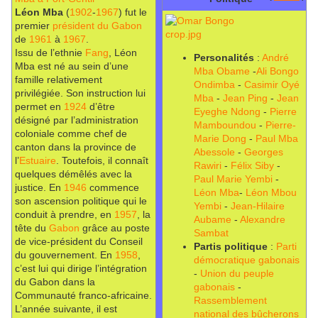
Léon Mba
(
1902
-
1967
) fut le
premier
président du Gabon
de
1961
à
1967
.
Issu de l’ethnie
Fang
, Léon
Personalités
:
André
Mba est né au sein d’une
Mba Obame
-
Ali Bongo
famille relativement
Ondimba
-
Casimir Oyé
privilégiée. Son instruction lui
Mba
-
Jean Ping
-
Jean
permet en
1924
d’être
Eyeghe Ndong
-
Pierre
désigné par l’administration
Mamboundou
-
Pierre-
coloniale comme chef de
Marie Dong
-
Paul Mba
canton dans la province de
Abessole
-
Georges
l’
Estuaire
. Toutefois, il connaît
Rawiri
-
Félix Siby
-
quelques démêlés avec la
Paul Marie Yembi
-
justice. En
1946
commence
Léon Mba
-
Léon Mbou
son ascension politique qui le
Yembi
-
Jean-Hilaire
conduit à prendre, en
1957
, la
Aubame
-
Alexandre
tête du
Gabon
grâce au poste
Sambat
de vice-président du Conseil
Partis politique
:
Parti
du gouvernement. En
1958
,
démocratique gabonais
c’est lui qui dirige l’intégration
-
Union du peuple
du Gabon dans la
gabonais
-
Communauté franco-africaine.
Rassemblement
L’année suivante, il est
national des bûcherons