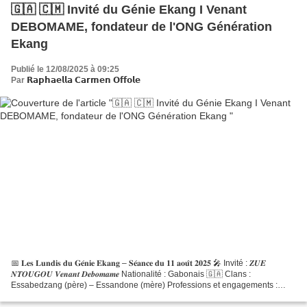
🇬🇦 🇨🇲 Invité du Génie Ekang I Venant
DEBOMAME, fondateur de l'ONG Génération
Ekang
Publié le 12/08/2025 à 09:25
Par
𝗥𝗮𝗽𝗵𝗮𝗲𝗹𝗹𝗮 𝗖𝗮𝗿𝗺𝗲𝗻 𝗢𝗳𝗳𝗼𝗹𝗲
📅 𝐋𝐞𝐬 𝐋𝐮𝐧𝐝𝐢𝐬 𝐝𝐮 𝐆𝐞́𝐧𝐢𝐞 𝐄𝐤𝐚𝐧𝐠 – 𝐒𝐞́𝐚𝐧𝐜𝐞 𝐝𝐮 𝟏𝟏 𝐚𝐨𝐮̂𝐭 𝟐𝟎𝟐𝟓 🎤 Invité : 𝒁𝑼𝑬
𝑵𝑻𝑶𝑼𝑮𝑶𝑼 𝑽𝒆𝒏𝒂𝒏𝒕 𝑫𝒆𝒃𝒐𝒎𝒂𝒎𝒆 Nationalité : Gabonais 🇬🇦 Clans :
Essabedzang (père) – Essandone (mère) Professions et engagements :
Ingénieur des travaux en génie civil, chercheur au CEGARES,...