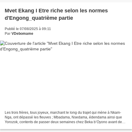
Mvet Ekang I Etre riche selon les normes
d'Engong_quatrième partie
Publié le 07/08/2025 à 09:11
Par
VDebomame
Les trois frères, tous joyeux, marchant le long du trajet qui mène à Nkam-
Nga, ont dépassé les fleuves ; Mbadama, Nsedama, édendama ainsi que
Yorozok, contents de passer deux semaines chez Beka b’Oyono avant de
revenir voir père Medza. Arrivés au village...