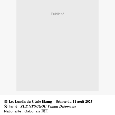
Publicité
📅 𝐋𝐞𝐬 𝐋𝐮𝐧𝐝𝐢𝐬 𝐝𝐮 𝐆𝐞́𝐧𝐢𝐞 𝐄𝐤𝐚𝐧𝐠 – 𝐒𝐞́𝐚𝐧𝐜𝐞 𝐝𝐮 𝟏𝟏 𝐚𝐨𝐮̂𝐭 𝟐𝟎𝟐𝟓
🎤 Invité : 𝒁𝑼𝑬 𝑵𝑻𝑶𝑼𝑮𝑶𝑼 𝑽𝒆𝒏𝒂𝒏𝒕 𝑫𝒆𝒃𝒐𝒎𝒂𝒎𝒆
Nationalité : Gabonais 🇬🇦