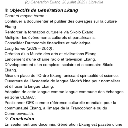
(c) Génération Ekang_26 juillet 2025 I Libreville
🎯 O𝙗𝙟𝙚𝙘𝙩𝙞𝙛𝙨 𝙙𝙚 𝙂𝙚́𝙣𝙚́𝙧𝙖𝙩𝙞𝙤𝙣 𝙀𝙠𝙖𝙣𝙜
Court et moyen terme :
Continuer à documenter et publier des ouvrages sur la culture
Ekang.
Renforcer la formation culturelle via Sikolo Ékang.
Multiplier les événements culturels et panafricains.
Consolider l’autonomie financière et médiatique.
Long terme (2026 – 2040) :
Création d’un Musée des arts et civilisations Ekang.
Lancement d’une chaîne radio et télévision Ekang.
Développement d’un complexe scolaire et secondaire Sikolo
Ékang.
Mise en place de l’Ordre Ekang, unissant spiritualité et science.
Ouverture de l’Académie de langue Medzô Nna pour normaliser
et diffuser la langue Ekang.
Adoption de cette langue comme langue commune des échanges
en zone CEMAC.
Positionner GEK comme référence culturelle mondiale pour la
communauté Ekang, à l’image de la Francophonie ou du
Commonwealth.
💡 𝘾𝙤𝙣𝙘𝙡𝙪𝙨𝙞𝙤𝙣
En seulement une décennie, Génération Ekang est passée d’une