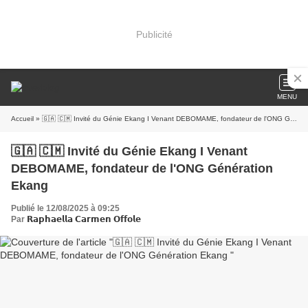
Publicité
MENU
Accueil
» 🇬🇦 🇨🇲 Invité du Génie Ekang I Venant DEBOMAME, fondateur de l'ONG Génération Ekang
🇬🇦 🇨🇲 Invité du Génie Ekang I Venant
DEBOMAME, fondateur de l'ONG Génération
Ekang
Publié le 12/08/2025 à 09:25
Par
𝗥𝗮𝗽𝗵𝗮𝗲𝗹𝗹𝗮 𝗖𝗮𝗿𝗺𝗲𝗻 𝗢𝗳𝗳𝗼𝗹𝗲