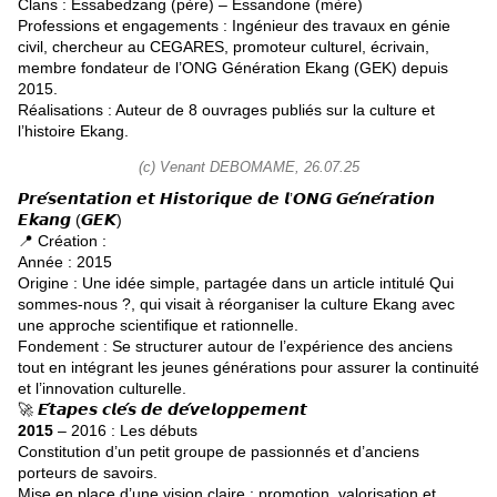
Clans : Essabedzang (père) – Essandone (mère)
Professions et engagements : Ingénieur des travaux en génie
civil, chercheur au CEGARES, promoteur culturel, écrivain,
membre fondateur de l’ONG Génération Ekang (GEK) depuis
2015.
Réalisations : Auteur de 8 ouvrages publiés sur la culture et
l’histoire Ekang.
(c) Venant DEBOMAME, 26.07.25
𝙋𝙧𝙚́𝙨𝙚𝙣𝙩𝙖𝙩𝙞𝙤𝙣 𝙚𝙩 𝙃𝙞𝙨𝙩𝙤𝙧𝙞𝙦𝙪𝙚 𝙙𝙚 𝙡’𝙊𝙉𝙂 𝙂𝙚́𝙣𝙚́𝙧𝙖𝙩𝙞𝙤𝙣
𝙀𝙠𝙖𝙣𝙜 (𝙂𝙀𝙆)
📍 Création :
Année : 2015
Origine : Une idée simple, partagée dans un article intitulé Qui
sommes-nous ?, qui visait à réorganiser la culture Ekang avec
une approche scientifique et rationnelle.
Fondement : Se structurer autour de l’expérience des anciens
tout en intégrant les jeunes générations pour assurer la continuité
et l’innovation culturelle.
🚀 𝙀́𝙩𝙖𝙥𝙚𝙨 𝙘𝙡𝙚́𝙨 𝙙𝙚 𝙙𝙚́𝙫𝙚𝙡𝙤𝙥𝙥𝙚𝙢𝙚𝙣𝙩
2015
– 2016 : Les débuts
Constitution d’un petit groupe de passionnés et d’anciens
porteurs de savoirs.
Mise en place d’une vision claire : promotion, valorisation et