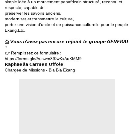
simple idée à un mouvement panafricain structuré, reconnu et
respecté, capable de :
préserver les savoirs anciens,
moderniser et transmettre la culture,
porter une vision d’unité et de puissance culturelle pour le peuple
Ekang.Etc.
📩 𝙑𝙤𝙪𝙨 𝙣'𝙖𝙫𝙚𝙯 𝙥𝙖𝙨 𝙚𝙣𝙘𝙤𝙧𝙚 𝙧𝙚𝙟𝙤𝙞𝙣𝙩 𝙡𝙚 𝙜𝙧𝙤𝙪𝙥𝙚 𝙂𝙀𝙉𝙀𝙍𝘼𝙇
?
👉 Remplissez ce formulaire :
https://forms.gle/Auswm8fKwKxAuKMM9
𝗥𝗮𝗽𝗵𝗮𝗲𝗹𝗹𝗮 𝗖𝗮𝗿𝗺𝗲𝗻 𝗢𝗳𝗳𝗼𝗹𝗲
Chargée de Missions - Bia Bia Ekang