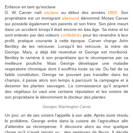
Enfance en tant qu'esclave
G. W. Carver naît
esclave
au début des années
1860
. Son
propriétaire est un immigrant
allemand
dénommé Moses Carver
qui possède également ses parents et son frère. Son père meurt
dans un accident lorsqu'il était encore en bas âge. Sa mère et lui
sont enlevés par des voleurs
confédérés
pour les revendre à leur
profit, pratique courante à cette époque. Carver charge John
Bentley de les retrouver. Lorsqu'il les retrouve, la mère de
George, Mary, a déjà été revendue et George est moribond.
Bentley le ramène à son propriétaire qui le récompense par sa
meilleure pouliche. Mais George développe une maladie
respiratoire chronique dont il souffrira toute sa vie. Du fait de sa
faible constitution, George ne pouvant pas travailler dans les
champs, il passe alors son temps à parcourir la campagne et à
dessiner les plantes sauvages. La connaissance qu'il acquiert
des végétaux lui vaut une certaine réputation et les voisins de
son propriétaire le dénomment le
docteur des plantes
.
Georges Washington Carver
Un jour, un de ses voisins l'appelle à son aide. Après avoir résolu
le problème, George entre dans la cuisine de l'agriculteur afin
d'attendre sa récompense. Il découvre alors au mur quelque
chose qu'il n'avait jamais vu : des peintures de fleurs. Il décide