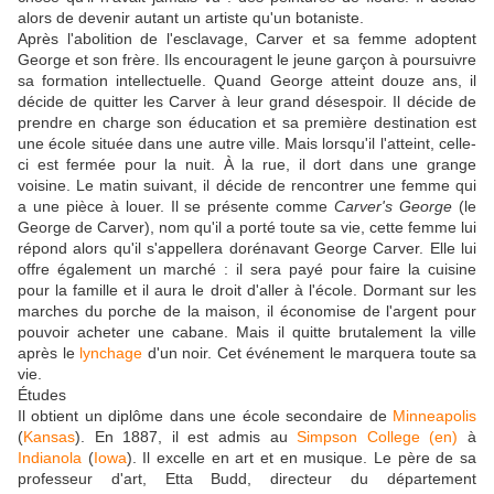
alors de devenir autant un artiste qu'un botaniste.
Après l'abolition de l'esclavage, Carver et sa femme adoptent
George et son frère. Ils encouragent le jeune garçon à poursuivre
sa formation intellectuelle. Quand George atteint douze ans, il
décide de quitter les Carver à leur grand désespoir. Il décide de
prendre en charge son éducation et sa première destination est
une école située dans une autre ville. Mais lorsqu'il l'atteint, celle-
ci est fermée pour la nuit. À la rue, il dort dans une grange
voisine. Le matin suivant, il décide de rencontrer une femme qui
a une pièce à louer. Il se présente comme
Carver's George
(le
George de Carver), nom qu'il a porté toute sa vie, cette femme lui
répond alors qu'il s'appellera dorénavant George Carver. Elle lui
offre également un marché : il sera payé pour faire la cuisine
pour la famille et il aura le droit d'aller à l'école. Dormant sur les
marches du porche de la maison, il économise de l'argent pour
pouvoir acheter une cabane. Mais il quitte brutalement la ville
après le
lynchage
d'un noir. Cet événement le marquera toute sa
vie.
Études
Il obtient un diplôme dans une école secondaire de
Minneapolis
(
Kansas
). En 1887, il est admis au
Simpson College
(en)
à
Indianola
(
Iowa
). Il excelle en art et en musique. Le père de sa
professeur d'art, Etta Budd, directeur du département