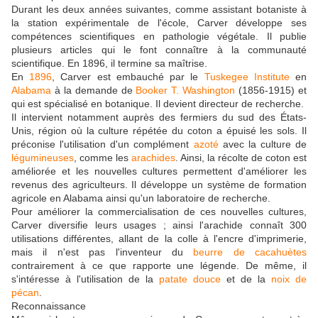
Durant les deux années suivantes, comme assistant botaniste à
la station expérimentale de l'école, Carver développe ses
compétences scientifiques en pathologie végétale. Il publie
plusieurs articles qui le font connaître à la communauté
scientifique. En 1896, il termine sa maîtrise.
En
1896
, Carver est embauché par le
Tuskegee Institute
en
Alabama
à la demande de
Booker T. Washington
(1856-1915) et
qui est spécialisé en botanique. Il devient directeur de recherche.
Il intervient notamment auprès des fermiers du sud des États-
Unis, région où la culture répétée du coton a épuisé les sols. Il
préconise l'utilisation d'un complément
azoté
avec la culture de
légumineuses
, comme les
arachides
. Ainsi, la récolte de coton est
améliorée et les nouvelles cultures permettent d'améliorer les
revenus des agriculteurs. Il développe un système de formation
agricole en Alabama ainsi qu'un laboratoire de recherche.
Pour améliorer la commercialisation de ces nouvelles cultures,
Carver diversifie leurs usages ; ainsi l'arachide connaît 300
utilisations différentes, allant de la colle à l'encre d'imprimerie,
mais il n'est pas l'inventeur du
beurre de cacahuètes
contrairement à ce que rapporte une légende. De même, il
s'intéresse à l'utilisation de la
patate douce
et de la
noix de
pécan
.
Reconnaissance