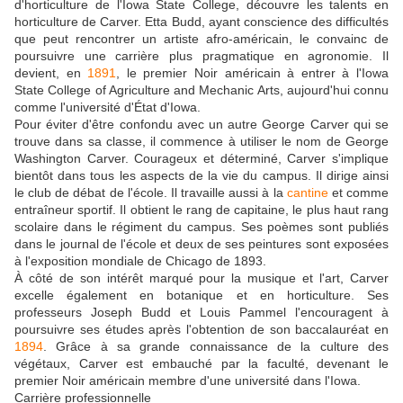
d'horticulture de l'Iowa State College, découvre les talents en
horticulture de Carver. Etta Budd, ayant conscience des difficultés
que peut rencontrer un artiste afro-américain, le convainc de
poursuivre une carrière plus pragmatique en agronomie. Il
devient, en
1891
, le premier Noir américain à entrer à l'Iowa
State College of Agriculture and Mechanic Arts, aujourd'hui connu
comme l'université d'État d'Iowa.
Pour éviter d'être confondu avec un autre George Carver qui se
trouve dans sa classe, il commence à utiliser le nom de George
Washington Carver. Courageux et déterminé, Carver s'implique
bientôt dans tous les aspects de la vie du campus. Il dirige ainsi
le club de débat de l'école. Il travaille aussi à la
cantine
et comme
entraîneur sportif. Il obtient le rang de capitaine, le plus haut rang
scolaire dans le régiment du campus. Ses poèmes sont publiés
dans le journal de l'école et deux de ses peintures sont exposées
à l'exposition mondiale de Chicago de 1893.
À côté de son intérêt marqué pour la musique et l'art, Carver
excelle également en botanique et en horticulture. Ses
professeurs Joseph Budd et Louis Pammel l'encouragent à
poursuivre ses études après l'obtention de son baccalauréat en
1894
. Grâce à sa grande connaissance de la culture des
végétaux, Carver est embauché par la faculté, devenant le
premier Noir américain membre d'une université dans l'Iowa.
Carrière professionnelle