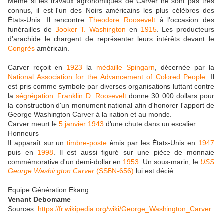
Même si les travaux agronomiques de Carver ne sont pas très
connus, il est l'un des Noirs américains les plus célèbres des
États-Unis. Il rencontre
Theodore Roosevelt
à l'occasion des
funérailles de
Booker T. Washington
en
1915
. Les producteurs
d'arachide le chargent de représenter leurs intérêts devant le
Congrès
américain.
Carver reçoit en
1923
la
médaille Spingarn
, décernée par la
National Association for the Advancement of Colored People
. Il
est pris comme symbole par diverses organisations luttant contre
la
ségrégation
.
Franklin D. Roosevelt
donne 30 000 dollars pour
la construction d'un monument national afin d'honorer l'apport de
George Washington Carver à la nation et au monde.
Carver meurt le
5
janvier
1943
d'une chute dans un escalier.
Honneurs
Il apparaît sur un
timbre-poste
émis par les États-Unis en
1947
puis en
1998
. Il est aussi figuré sur une pièce de monnaie
commémorative d'un demi-dollar en
1953
. Un sous-marin, le
USS
George Washington Carver
(SSBN-656)
lui est dédié.
Equipe Génération Ekang
Venant Debomame
Sources:
https://fr.wikipedia.org/wiki/George_Washington_Carver