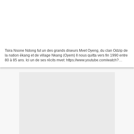
Tsira Nsone Ndong fut un des grands diseurs Mvet Oyeng, du clan Odzip de
la nation ékang et de village Nkang (Oyem) Il nous quitta vers fin 1990 entre
80 à 85 ans. Ici un de ses récits mvet: https://www.youtube.com/watch?
v=13w6XAM1slA Mvet Oyeng chez...