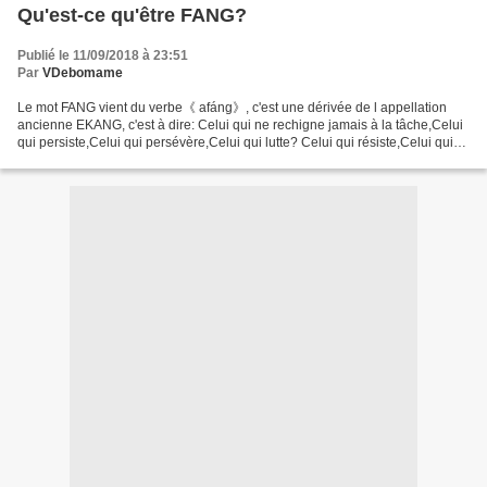
Qu'est-ce qu'être FANG?
Publié le 11/09/2018 à 23:51
Par
VDebomame
Le mot FANG vient du verbe《 afáng》, c'est une dérivée de l appellation
ancienne EKANG, c'est à dire: Celui qui ne rechigne jamais à la tâche,Celui
qui persiste,Celui qui persévère,Celui qui lutte? Celui qui résiste,Celui qui
se bat,Celui qui réfléchit...