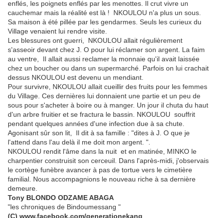
enflés, les poignets enflés par les menottes. Il crut vivre un
cauchemar mais la réalité est là ! NKOULOU n'a plus un sous.
Sa maison à été pillée par les gendarmes. Seuls les curieux du
Village venaient lui rendre visite.
Les blessures ont guerri, NKOULOU allait régulièrement
s'asseoir devant chez J. O pour lui réclamer son argent. La faim
au ventre, Il allait aussi reclamer la monnaie qu'il avait laissée
chez un boucher ou dans un supermarché. Parfois on lui crachait
dessus NKOULOU est devenu un mendiant.
Pour survivre, NKOULOU allait cueillir des fruits pour les femmes
du Village. Ces dernières lui donnaient une partie et un peu de
sous pour s'acheter à boire ou à manger. Un jour il chuta du haut
d'un arbre fruitier et se fractura le bassin. NKOULOU souffrit
pendant quelques années d'une infection due à sa chute.
Agonisant sûr son lit, Il dit à sa famille : "dites à J. O que je
l'attend dans l'au delà il me doit mon argent. ".
NKOULOU rendit l'âme dans la nuit et en matinée, MINKO le
charpentier construisit son cerceuil. Dans l'après-midi, j'observais
le cortège funèbre avancer à pas de tortue vers le cimetière
familial. Nous accompagnions le nouveau riche à sa dernière
demeure.
Tony BLONDO ODZAME ABAGA
"les chroniques de Bindoumessang "
(C) www.facebook.com/generationekang