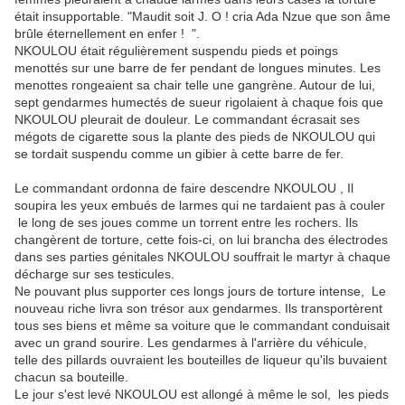
était insupportable. "Maudit soit J. O ! cria Ada Nzue que son âme
brûle éternellement en enfer ! ".
NKOULOU était régulièrement suspendu pieds et poings
menottés sur une barre de fer pendant de longues minutes. Les
menottes rongeaient sa chair telle une gangrène. Autour de lui,
sept gendarmes humectés de sueur rigolaient à chaque fois que
NKOULOU pleurait de douleur. Le commandant écrasait ses
mégots de cigarette sous la plante des pieds de NKOULOU qui
se tordait suspendu comme un gibier à cette barre de fer.
Le commandant ordonna de faire descendre NKOULOU , Il
soupira les yeux embués de larmes qui ne tardaient pas à couler
le long de ses joues comme un torrent entre les rochers. Ils
changèrent de torture, cette fois-ci, on lui brancha des électrodes
dans ses parties génitales NKOULOU souffrait le martyr à chaque
décharge sur ses testicules.
Ne pouvant plus supporter ces longs jours de torture intense, Le
nouveau riche livra son trésor aux gendarmes. Ils transportèrent
tous ses biens et même sa voiture que le commandant conduisait
avec un grand sourire. Les gendarmes à l'arrière du véhicule,
telle des pillards ouvraient les bouteilles de liqueur qu'ils buvaient
chacun sa bouteille.
Le jour s'est levé NKOULOU est allongé à même le sol, les pieds