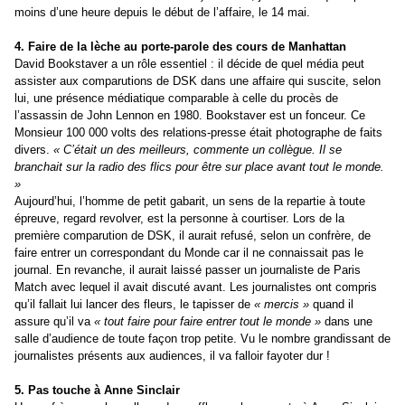
moins d’une heure depuis le début de l’affaire, le 14 mai.
4. Faire de la lèche au porte-parole des cours de Manhattan
David Bookstaver a un rôle essentiel : il décide de quel média peut
assister aux comparutions de DSK dans une affaire qui suscite, selon
lui, une présence médiatique comparable à celle du procès de
l’assassin de John Lennon en 1980. Bookstaver est un fonceur. Ce
Monsieur 100 000 volts des relations-presse était photographe de faits
divers.
« C’était un des meilleurs, commente un collègue. Il se
branchait sur la radio des flics pour être sur place avant tout le monde.
»
Aujourd’hui, l’homme de petit gabarit, un sens de la repartie à toute
épreuve, regard revolver, est la personne à courtiser. Lors de la
première comparution de DSK, il aurait refusé, selon un confrère, de
faire entrer un correspondant du Monde car il ne connaissait pas le
journal. En revanche, il aurait laissé passer un journaliste de Paris
Match avec lequel il avait discuté avant. Les journalistes ont compris
qu’il fallait lui lancer des fleurs, le tapisser de
« mercis »
quand il
assure qu’il va
« tout faire pour faire entrer tout le monde »
dans une
salle d’audience de toute façon trop petite. Vu le nombre grandissant de
journalistes présents aux audiences, il va falloir fayoter dur !
5. Pas touche à Anne Sinclair