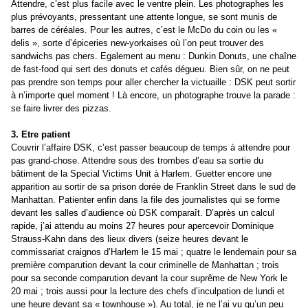
Attendre, c’est plus facile avec le ventre plein. Les photographes les
plus prévoyants, pressentant une attente longue, se sont munis de
barres de céréales. Pour les autres, c’est le McDo du coin ou les «
delis », sorte d’épiceries new-yorkaises où l’on peut trouver des
sandwichs pas chers. Egalement au menu : Dunkin Donuts, une chaîne
de fast-food qui sert des donuts et cafés dégueu. Bien sûr, on ne peut
pas prendre son temps pour aller chercher la victuaille : DSK peut sortir
à n’importe quel moment ! Là encore, un photographe trouve la parade :
se faire livrer des pizzas.
3. Etre patient
Couvrir l’affaire DSK, c’est passer beaucoup de temps à attendre pour
pas grand-chose. Attendre sous des trombes d’eau sa sortie du
bâtiment de la Special Victims Unit à Harlem. Guetter encore une
apparition au sortir de sa prison dorée de Franklin Street dans le sud de
Manhattan. Patienter enfin dans la file des journalistes qui se forme
devant les salles d’audience où DSK comparaît. D’après un calcul
rapide, j’ai attendu au moins 27 heures pour apercevoir Dominique
Strauss-Kahn dans des lieux divers (seize heures devant le
commissariat craignos d’Harlem le 15 mai ; quatre le lendemain pour sa
première comparution devant la cour criminelle de Manhattan ; trois
pour sa seconde comparution devant la cour suprême de New York le
20 mai ; trois aussi pour la lecture des chefs d’inculpation de lundi et
une heure devant sa « townhouse »). Au total, je ne l’ai vu qu’un peu