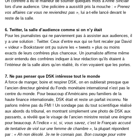
Un confrère a eu le malheur de souffler quelques mots à Anne Sinclair
lors d’une audience. Une policière a aussitôt pris la mouche :
« Prenez
vos affaires car vous ne reviendrez pas »
, lui a-t-elle lancé devant le
reste de la salle.
6. Twitter, la salle d’audience comme si on n’y était
Pour les journalistes qui ne parviennent pas à assister aux audiences, il
y a une solution : Twitter. Ceux d’entre eux qui se font recaler par David
« videur » Bookstaver ont pu suivre les « tweets » plus ou moins
exacts de leurs confrères plus chanceux. Un journaliste affirme même
avoir entendu des confrères indiquer à leur rédaction qu’ils étaient à
l’intérieur de la salle alors qu’en réalité, ils n’en voyaient que les portes.
7. Ne pas penser que DSK intéresse tout le monde
A force de manger, boire et respirer DSK, on en oublierait presque que
l’ancien directeur général du Fonds monétaire international n’est pas le
centre du monde. Pour beaucoup d’Américains peu familiers de la
haute finance internationale, DSK était et reste un parfait inconnu. Ne
parlons même pas du FMI ! Un sondage pas du tout scientifique réalisé
aux abords du tribunal, en montrant simplement une photo de DSK aux
passants, a révélé que le visage de l’ancien ministre restait une énigme
pour beaucoup. A l’indice
« si, si, vous savez, c’est le Français accusé
de tentative de viol sur une femme de chambre »
, la plupart répondent
par :
« Ah non désolé. Je ne le connais pas. Bon courage pour votre