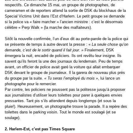
respectifs. Ce dimanche 15 mai, un groupe de photographes, de
cameramen et de reporters attend la sortie de DSK du blockhaus de la
Special Victims Unit dans l’Est d’Harlem. Le petit groupe se demande
si la police va « faire marcher » l’ancien ministre : c’est le désormais
célèbre « Perp Walk » (la marche des malfaiteurs).
Sitôt la nouvelle confirmée, l’un d’eux dit au porte-parole de la police qui
se présente de temps à autre devant la presse : «
La seule chose qu’on
demande, c’est de le sortir quand il fait jour. »
Finalement, DSK
émergera la nuit, encadré de policiers. Ils ont revêtu leur insigne. Ils
savent qu’ils feront la une des journaux du lendemain. Peu de temps
avant, un officier de police avait garé la voiture qui allait embarquer
DSK devant le groupe de journaleux. Il la garera de nouveau plus près
du groupe par la suite.
« Tu seras l’employé du mois »
, lui lance un
photographe pour le remercier.
Par contre, les policiers ne poussent pas la politesse jusqu’à proposer
aux journalistes d’utiliser leurs toilettes pour parer à quelques envies
pressantes. Tant pis s’ils attendent depuis longtemps (et sous la
pluie!). Heureusement, un photographe trouve la parade. Il a repère des
toilettes dans le parking voisin. Tout le monde est soulagé (et se
soulage).
2. Harlem-Est, c’est pas Times Square