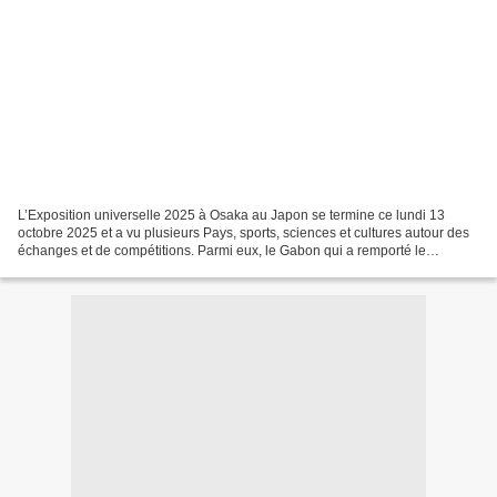
L’Exposition universelle 2025 à Osaka au Japon se termine ce lundi 13
octobre 2025 et a vu plusieurs Pays, sports, sciences et cultures autour des
échanges et de compétitions. Parmi eux, le Gabon qui a remporté le
𝗚𝗼𝗹𝗱𝗲𝗻 𝗣𝗿𝗶𝘇𝗲 de l’Expo 2025, la plus...