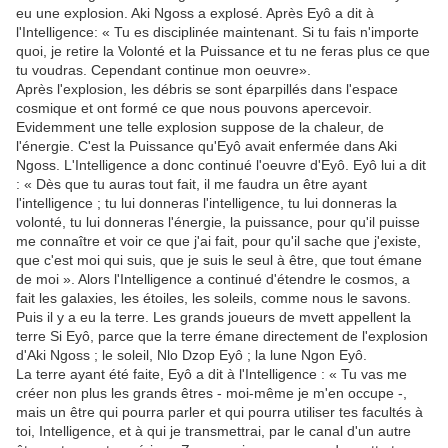
eu une explosion. Aki Ngoss a explosé. Après Eyô a dit à
l'Intelligence: « Tu es disciplinée maintenant. Si tu fais n'importe
quoi, je retire la Volonté et la Puissance et tu ne feras plus ce que
tu voudras. Cependant continue mon oeuvre».
Après l'explosion, les débris se sont éparpillés dans l'espace
cosmique et ont formé ce que nous pouvons apercevoir.
Evidemment une telle explosion suppose de la chaleur, de
l'énergie. C'est la Puissance qu'Eyô avait enfermée dans Aki
Ngoss. L'Intelligence a donc continué l'oeuvre d'Eyô. Eyô lui a dit
: « Dès que tu auras tout fait, il me faudra un être ayant
l'intelligence ; tu lui donneras l'intelligence, tu lui donneras la
volonté, tu lui donneras l'énergie, la puissance, pour qu'il puisse
me connaître et voir ce que j'ai fait, pour qu'il sache que j'existe,
que c'est moi qui suis, que je suis le seul à être, que tout émane
de moi ». Alors l'Intelligence a continué d'étendre le cosmos, a
fait les galaxies, les étoiles, les soleils, comme nous le savons.
Puis il y a eu la terre. Les grands joueurs de mvett appellent la
terre Si Eyô, parce que la terre émane directement de l'explosion
d'Aki Ngoss ; le soleil, Nlo Dzop Eyô ; la lune Ngon Eyô.
La terre ayant été faite, Eyô a dit à l'Intelligence : « Tu vas me
créer non plus les grands êtres - moi-même je m'en occupe -,
mais un être qui pourra parler et qui pourra utiliser tes facultés à
toi, Intelligence, et à qui je transmettrai, par le canal d'un autre