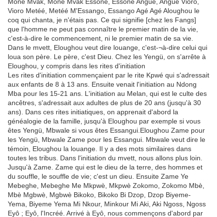
Mone Mvak, Mone Mvak Essone, Essone Angüé, Angüé Vioro,
Vioro Metéé, Metéé M'Essango, Essango Agé Agé Aloughou le
coq qui chanta, je n'étais pas. Ce qui signifie [chez les Fangs]
que l'homme ne peut pas connaître le premier matin de la vie,
c'est-à-dire le commencement, ni le premier matin de sa vie.
Dans le mvett, Eloughou veut dire louange, c'est-¬à-dire celui qui
loua son père. Le père, c'est Dieu. Chez les Yengü, on s'arrête à
Eloughou, y compris dans les rites d'initiation
Les rites d'initiation commençaient par le rite Kpwé qui s'adressait
aux enfants de 8 à 13 ans. Ensuite venait l'initiation au Ndong
Mba pour les 15-21 ans. L'initiation au Melan, qui est le culte des
ancêtres, s'adressait aux adultes de plus de 20 ans (jusqu'à 30
ans). Dans ces rites initiatiques, on apprenait d'abord la
généalogie de la famille, jusqu'à Eloughou par exemple si vous
êtes Yengü, Mbwale si vous êtes Essangui.Eloughou Zame pour
les Yengü, Mbwale Zame pour les Essangui. Mbwale veut dire le
témoin, Eloughou la louange. Il y a des mots similaires dans
toutes les tribus. Dans l'initiation du mvett, nous allons plus loin.
Jusqu'à Zame. Zame qui est le dieu de la terre, des hommes et
du souffle, le souffle de vie; c'est un dieu. Ensuite Zame Ye
Mebeghe, Mebeghe Me Mkpwè, Mkpwè Zokomo, Zokomo Mbè,
Mbè Mgbwè, Mgbwè Bikoko, Bikoko Bi Dzop, Dzop Biyeme-
Yema, Biyeme Yema Mi Nkour, Minkour Mi Aki, Aki Ngoss, Ngoss
Eyô ; Eyô, l'Incréé. Arrivé à Eyô, nous commençons d'abord par