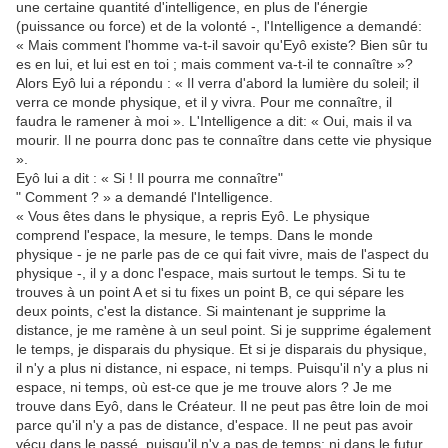
une certaine quantité d'intelligence, en plus de l'énergie
(puissance ou force) et de la volonté -, l'Intelligence a demandé:
« Mais comment l'homme va-t-il savoir qu'Eyô existe? Bien sûr tu
es en lui, et lui est en toi ; mais comment va-t-il te connaître »?
Alors Eyô lui a répondu : « Il verra d'abord la lumière du soleil; il
verra ce monde physique, et il y vivra. Pour me connaître, il
faudra le ramener à moi ». L'Intelligence a dit: « Oui, mais il va
mourir. Il ne pourra donc pas te connaître dans cette vie physique
».
Eyô lui a dit : « Si ! Il pourra me connaître"
" Comment ? » a demandé l'Intelligence.
« Vous êtes dans le physique, a repris Eyô. Le physique
comprend l'espace, la mesure, le temps. Dans le monde
physique - je ne parle pas de ce qui fait vivre, mais de l'aspect du
physique -, il y a donc l'espace, mais surtout le temps. Si tu te
trouves à un point A et si tu fixes un point B, ce qui sépare les
deux points, c'est la distance. Si maintenant je supprime la
distance, je me ramène à un seul point. Si je supprime également
le temps, je disparais du physique. Et si je disparais du physique,
il n'y a plus ni distance, ni espace, ni temps. Puisqu'il n'y a plus ni
espace, ni temps, où est-ce que je me trouve alors ? Je me
trouve dans Eyô, dans le Créateur. Il ne peut pas être loin de moi
parce qu'il n'y a pas de distance, d'espace. Il ne peut pas avoir
vécu dans le passé, puisqu'il n'y a pas de temps; ni dans le futur.