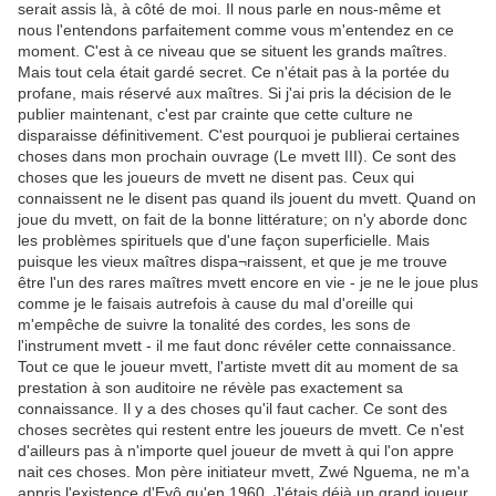
serait assis là, à côté de moi. Il nous parle en nous-même et
nous l'entendons parfaitement comme vous m'entendez en ce
moment. C'est à ce niveau que se situent les grands maîtres.
Mais tout cela était gardé secret. Ce n'était pas à la portée du
profane, mais réservé aux maîtres. Si j'ai pris la décision de le
publier maintenant, c'est par crainte que cette culture ne
disparaisse définitivement. C'est pourquoi je publierai certaines
choses dans mon prochain ouvrage (Le mvett III). Ce sont des
choses que les joueurs de mvett ne disent pas. Ceux qui
connaissent ne le disent pas quand ils jouent du mvett. Quand on
joue du mvett, on fait de la bonne littérature; on n'y aborde donc
les problèmes spirituels que d'une façon superficielle. Mais
puisque les vieux maîtres dispa¬raissent, et que je me trouve
être l'un des rares maîtres mvett encore en vie - je ne le joue plus
comme je le faisais autrefois à cause du mal d'oreille qui
m'empêche de suivre la tonalité des cordes, les sons de
l'instrument mvett - il me faut donc révéler cette connaissance.
Tout ce que le joueur mvett, l'artiste mvett dit au moment de sa
prestation à son auditoire ne révèle pas exactement sa
connaissance. Il y a des choses qu'il faut cacher. Ce sont des
choses secrètes qui restent entre les joueurs de mvett. Ce n'est
d'ailleurs pas à n'importe quel joueur de mvett à qui l'on appre
nait ces choses. Mon père initiateur mvett, Zwé Nguema, ne m'a
appris l'existence d'Eyô qu'en 1960. J'étais déjà un grand joueur