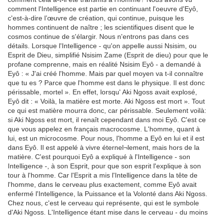
comment l'Intelligence est partie en continuant l'oeuvre d'Eyô,
c'est-à-dire l’œuvre de création, qui continue, puisque les
hommes continuent de naître ; les scientifiques disent que le
cosmos continue de s'élargir. Nous n'entrons pas dans ces
détails. Lorsque l'Intelligence - qu'on appelle aussi Nsisim, ou
Esprit de Dieu, simplifié Nsisim Zame (Esprit de dieu) pour que le
profane comprenne, mais en réalité Nsisim Eyô - a demandé à
Eyô : « J'ai créé l'homme. Mais par quel moyen va t-il connaître
que tu es ? Parce que l'homme est dans le physique. Il est donc
périssable, mortel ». En effet, lorsqu' Aki Ngoss avait explosé,
Eyô dit : « Voilà, la matière est morte. Aki Ngoss est mort ». Tout
ce qui est matière mourra donc, car périssable. Seulement voilà:
si Aki Ngoss est mort, il renaît cependant dans moi Eyô. C'est ce
que vous appelez en français macrocosme. L'homme, quant à
lui, est un microcosme. Pour nous, l'homme a Eyô en lui et il est
dans Eyô. Il est appelé à vivre éternel¬lement, mais hors de la
matière. C'est pourquoi Eyô a expliqué à l'Intelligence - son
Intelligence -, à son Esprit, pour que son esprit l'explique à son
tour à l'homme. Car l'Esprit a mis l'Intelligence dans la tête de
l'homme, dans le cerveau plus exactement, comme Eyô avait
enfermé l'Intelligence, la Puissance et la Volonté dans Aki Ngoss.
Chez nous, c'est le cerveau qui représente, qui est le symbole
d'Aki Ngoss. L'Intelligence étant mise dans le cerveau - du moins