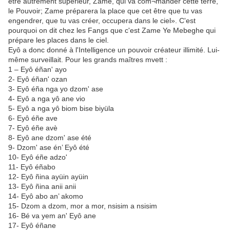
être autrement supérieur, Zame, qui va com¬mander cette terre,
le Pouvoir; Zame préparera la place que cet être que tu vas
engendrer, que tu vas créer, occupera dans le ciel». C'est
pourquoi on dit chez les Fangs que c'est Zame Ye Mebeghe qui
prépare les places dans le ciel.
Eyô a donc donné à l'Intelligence un pouvoir créateur illimité. Lui-
même surveillait. Pour les grands maîtres mvett :
1 – Eyô éñan' ayo
2- Eyô éñan' ozan
3- Eyô éña nga yo dzom' ase
4- Eyô a nga yô ane vio
5- Eyô a nga yô biom bise biyüla
6- Eyô éñe ave
7- Eyô éñe avè
8- Eyô ane dzom' ase été
9- Dzom' ase én’ Eyô été
10- Eyô éñe adzo'
11- Eyô éñabo
12- Eyô ñina ayüin ayüin
13- Eyô ñina anii anii
14- Eyô abo an’ akomo
15- Dzom a dzom, mor a mor, nsisim a nsisim
16- Bé va yem an' Eyô ane
17- Eyô éñane