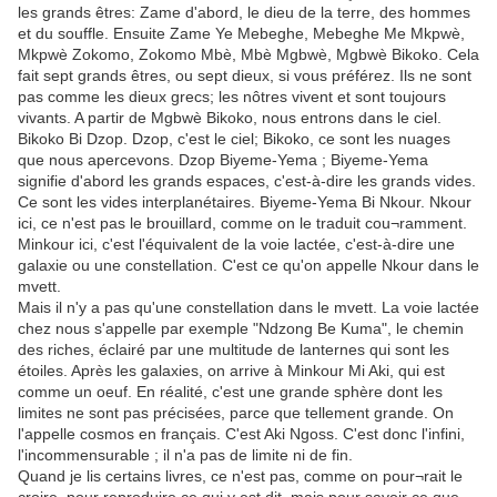
les grands êtres: Zame d'abord, le dieu de la terre, des hommes
et du souffle. Ensuite Zame Ye Mebeghe, Mebeghe Me Mkpwè,
Mkpwè Zokomo, Zokomo Mbè, Mbè Mgbwè, Mgbwè Bikoko. Cela
fait sept grands êtres, ou sept dieux, si vous préférez. Ils ne sont
pas comme les dieux grecs; les nôtres vivent et sont toujours
vivants. A partir de Mgbwè Bikoko, nous entrons dans le ciel.
Bikoko Bi Dzop. Dzop, c'est le ciel; Bikoko, ce sont les nuages
que nous apercevons. Dzop Biyeme-Yema ; Biyeme-Yema
signifie d'abord les grands espaces, c'est-à-dire les grands vides.
Ce sont les vides interplanétaires. Biyeme-Yema Bi Nkour. Nkour
ici, ce n'est pas le brouillard, comme on le traduit cou¬ramment.
Minkour ici, c'est l'équivalent de la voie lactée, c'est-à-dire une
galaxie ou une constellation. C'est ce qu'on appelle Nkour dans le
mvett.
Mais il n'y a pas qu'une constellation dans le mvett. La voie lactée
chez nous s'appelle par exemple "Ndzong Be Kuma", le chemin
des riches, éclairé par une multitude de lanternes qui sont les
étoiles. Après les galaxies, on arrive à Minkour Mi Aki, qui est
comme un oeuf. En réalité, c'est une grande sphère dont les
limites ne sont pas précisées, parce que tellement grande. On
l'appelle cosmos en français. C'est Aki Ngoss. C'est donc l'infini,
l'incommensurable ; il n'a pas de limite ni de fin.
Quand je lis certains livres, ce n'est pas, comme on pour¬rait le