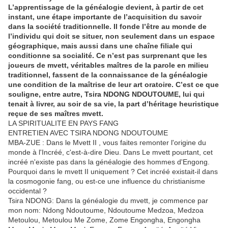
L’apprentissage de la généalogie devient, à partir de cet
instant, une étape importante de l’acquisition du savoir
dans la société traditionnelle. Il fonde l’être au monde de
l’individu qui doit se situer, non seulement dans un espace
géographique, mais aussi dans une chaîne filiale qui
conditionne sa socialité. Ce n’est pas surprenant que les
joueurs de mvett, véritables maîtres de la parole en milieu
traditionnel, fassent de la connaissance de la généalogie
une condition de la maîtrise de leur art oratoire. C’est ce que
souligne, entre autre, Tsira NDONG NDOUTOUME, lui qui
tenait à livrer, au soir de sa vie, la part d’héritage heuristique
reçue de ses maîtres mvett.
LA SPIRITUALITE EN PAYS FANG
ENTRETIEN AVEC TSIRA NDONG NDOUTOUME
MBA-ZUE : Dans le Mvett II , vous faites remonter l'origine du
monde à l'Incréé, c'est-à-dire Dieu. Dans Le mvett pourtant, cet
incréé n'existe pas dans la généalogie des hommes d'Engong.
Pourquoi dans le mvett II uniquement ? Cet incréé existait-il dans
la cosmogonie fang, ou est-ce une influence du christianisme
occidental ?
Tsira NDONG: Dans la généalogie du mvett, je commence par
mon nom: Ndong Ndoutoume, Ndoutoume Medzoa, Medzoa
Metoulou, Metoulou Me Zome, Zome Engongha, Engongha