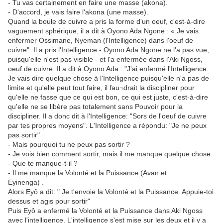
- Tu vas certainement en faire une masse (akona).
- D'accord, je vais faire l'akona (une masse).
Quand la boule de cuivre a pris la forme d'un oeuf, c'est-à-dire
vaguement sphérique, il a dit à Oyono Ada Ngone : « Je vais
enfermer Ossimane, Nyeman (l'Intelligence) dans l'oeuf de
cuivre". Il a pris l'Intelligence - Oyono Ada Ngone ne l'a pas vue,
puisqu'elle n'est pas visible - et l'a enfermée dans l'Aki Ngoss,
oeuf de cuivre. Il a dit à Oyono Ada : "J'ai enfermé l'Intelligence.
Je vais dire quelque chose à l'Intelligence puisqu'elle n'a pas de
limite et qu'elle peut tout faire, il fau¬drait la discipliner pour
qu'elle ne fasse que ce qui est bon, ce qui est juste, c'est-à-dire
qu'elle ne se libère pas totalement sans Pouvoir pour la
discipliner. Il a donc dit à l'Intelligence: "Sors de l'oeuf de cuivre
par tes propres moyens". L'Intelligence a répondu: "Je ne peux
pas sortir"
- Mais pourquoi tu ne peux pas sortir ?
- Je vois bien comment sortir, mais il me manque quelque chose.
- Que te manque-t-il ?
- Il me manque la Volonté et la Puissance (Avan et
Eyinenga) .
Alors Eyô a dit: " Je t'envoie la Volonté et la Puissance. Appuie-toi
dessus et agis pour sortir"
Puis Eyô a enfermé la Volonté et la Puissance dans Aki Ngoss
avec l'intelligence. L'intelligence s'est mise sur les deux et il y a