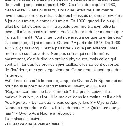
de mvett - j'en jouais depuis 1948 ! Ce n'est donc qu'en 1960,
c'est-à-dire 12 ans plus tard, alors que j'étais déjà un maître
mvett, jouais lors des retraits de deuil, passais des nuits en¬tières
à jouer du mvett, à conter du mvett. En 1960, quand il a su qu'il
allait bientôt s'éteindre, il m'a appelé pour me trans¬mettre le
mvett. Il m'a transmis le mvett, et c'est à partir de ce moment que
j'ai su. Il m'a dit: "Continue, continue jusqu'à ce que tu entendes."
J'ai continué, et j'ai entendu. Quand ? A partir de 1973. De 1960
à 1973, ça fait long. C'est à partir de 73 que j'en entendu; mes
oreilles se sont ouvertes. Non pas celles qui sont fermées
maintenant, c'est-à-dire les oreilles physiques, mais celles qui
sont à l'intérieur, les oreilles spi¬rituelles; elles se sont ouvertes
de l'intérieur; mes yeux éga¬lement. Ca ne peut s'ouvrir que de
l'intérieur.
Eyô, lorsqu'il a créé le monde, a appelé Oyono Ada Ngone qui est
pour nous le premier grand maître du mvett, et il lui a dit:
"Regarde comment je fais le monde". Il a pris le cuivre; il a
malaxé le cuivre, ou l'or ; il l'a malaxé dans les mains, et il a dit à
Ada Ngone : « Est-ce que tu vois ce que je fais ? » Oyono Ada
Ngone a répondu : « Oui. » Il lui a demandé : « Qu’est-ce que je
fais ? » Oyono Ada Ngone a répondu :
Tu malaxes le cuivre.
- Qu'est ce que je vais en faire ?