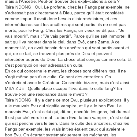
mais à l'Ancêtre. Peut-on trouver des expli¬cations à cela ?
Tsira NDONG : Oui. Le profane, chez les Fangs par exemple, ne
s'adressait pas directement à Dieu, parce qu'il était considéré
comme impur. Il avait donc besoin d'intermédiaires, et ces
intermédiaires sont les ancêtres qui sont partis- ils ne sont pas
morts, pour le Fang. Chez les Fangs, un vieux ne dit pas : "Je
vais mourir", mais : "Je vais partir". Parce qu'il se sait immortel. Il
sait qu'il va monter dans le ciel, dans Eyô, dans Zame. A ce
moment-là, on avait besoin des ancêtres qui sont partis avant et
qui, de ce fait, se trouvent plus près de Dieu et peuvent
intercéder auprès de Dieu. La chose était conçue comme cela. Et
c'est pourquoi on leur adressait un culte.
En ce qui concerne le mvett, les choses sont différen¬tes. Il ne
s'agit même pas d'un culte. Ce sont des entretiens. On
s'entretient avec le Créateur. Ca semble bizarre, mais c'est ainsi.
MBA-ZUE : Quelle place occupe l'Evu dans le culte fang? En
trouve-t-on une résonance dans le mvett ?
Tsira NDONG : Il y a dans ce mot Evu, plusieurs explications. Il y
a le mauvais Evu qui signifie vampire, et il y a le bon Evu. Le
mauvais Evu, c'est celui qui, dit-on, envoûte les gens, fait du mal.
Il est penché vers le mal. Le bon Evu, le bon vampire, c'est celui
qui est penché vers le bien. Dans le culte des ancêtres, chez les
Fangs par exemple, les vrais initiés étaient ceux qui avaient le
bon Evu. On écartait systématiquement les méchants, les