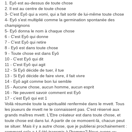
1. Eyô est au-dessus de toute chose
2. Il est au centre de toute chose
3- C'est Eyô qui a vomi, qui a fait sortir de lui-même toute chose
4- Eyô s'est multiplié comme la germination spontanée des
champignons
5- Eyô donna le nom à chaque chose
6 - C'est Eyô qui donne
7 - C'est Eyô qui retire
8 - Eyô est dans toute chose
9 - Toute chose est dans Eyô
10 - C'est Eyô qui dit
11 - C'est Eyô qui agit
12 - Si Eyô décide de tuer, il tue
13 - Si Eyô décide de faire vivre, il fait vivre
14 - Eyô agit comme bon lui semble
15 - Aucune chose, aucun homme, aucun esprit
16 - Ne peuvent savoir comment est Eyô
17 - c’est Eyô qui est 1
Voilà résumée toute la spiritualité renfermée dans le mvett. Tous
les joueurs de mvett ne le connaissent pas. C'est réservé aux
grands maîtres mvett. L'Etre créateur est dans toute chose, et
toute chose est dans lui. A partir de ce momoent-là, chacun peut
se situer. Mais il y a autre chose, que je publierai prochainement :
comment cela a-t-il été transmis à l'homme? Nous avons vu