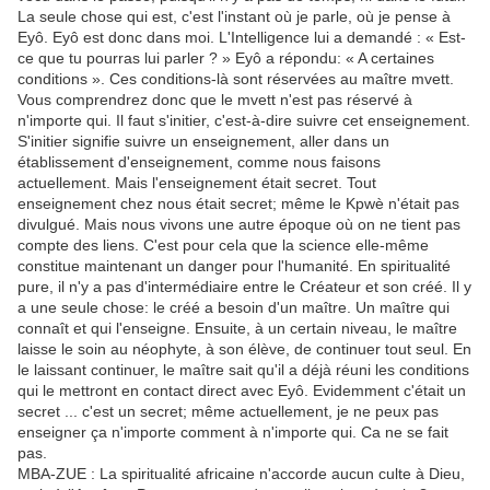
La seule chose qui est, c'est l'instant où je parle, où je pense à
Eyô. Eyô est donc dans moi. L'Intelligence lui a demandé : « Est-
ce que tu pourras lui parler ? » Eyô a répondu: « A certaines
conditions ». Ces conditions-là sont réservées au maître mvett.
Vous comprendrez donc que le mvett n'est pas réservé à
n'importe qui. Il faut s'initier, c'est-à-dire suivre cet enseignement.
S'initier signifie suivre un enseignement, aller dans un
établissement d'enseignement, comme nous faisons
actuellement. Mais l'enseignement était secret. Tout
enseignement chez nous était secret; même le Kpwè n'était pas
divulgué. Mais nous vivons une autre époque où on ne tient pas
compte des liens. C'est pour cela que la science elle-même
constitue maintenant un danger pour l'humanité. En spiritualité
pure, il n'y a pas d'intermédiaire entre le Créateur et son créé. Il y
a une seule chose: le créé a besoin d'un maître. Un maître qui
connaît et qui l'enseigne. Ensuite, à un certain niveau, le maître
laisse le soin au néophyte, à son élève, de continuer tout seul. En
le laissant continuer, le maître sait qu'il a déjà réuni les conditions
qui le mettront en contact direct avec Eyô. Evidemment c'était un
secret ... c'est un secret; même actuellement, je ne peux pas
enseigner ça n'importe comment à n'importe qui. Ca ne se fait
pas.
MBA-ZUE : La spiritualité africaine n'accorde aucun culte à Dieu,