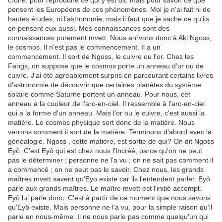
croire, pour reproduire ce qui y est dit, mais pour savoir ce que
pensent les Européens de ces phénomènes. Moi je n'ai fait ni de
hautes études, ni l'astronomie; mais il faut que je sache ce qu'ils
en pensent eux aussi. Mes connaissances sont des
connaissances purement mvett. Nous arrivons donc à Aki Ngoss,
le cosmos. Il n'est pas le commencement. Il a un
commencement. Il sort de Ngoss, le cuivre ou l'or. Chez les
Fangs, on suppose que le cosmos porte un anneau d'or ou de
cuivre. J'ai été agréablement surpris en parcourant certains livres
d'astronomie de découvrir que certaines planètes du système
solaire comme Saturne portent un anneau. Pour nous, cet
anneau a la couleur de l'arc-en-ciel. Il ressemble à l'arc-en-ciel
qui a la forme d'un anneau. Mais l'or ou le cuivre, c'est aussi la
matière. Le cosmos physique sort donc de la matière. Nous
verrons comment il sort de la matière. Terminons d'abord avec la
généalogie. Ngoss , cette matière, est sortie de qui? On dit Ngoss
Eyô. C'est Eyô qui est chez nous l'Incréé, parce qu'on ne peut
pas le déterminer ; personne ne l'a vu ; on ne sait pas comment il
a commencé ; on ne peut pas le savoir. Chez nous, les grands
maîtres mvett savent qu'Eyo existe car ils l'entendent parler. Eyô
parle aux grands maîtres. Le maître mvett est l'initié accompli.
Eyô lui parle donc. C'est à partir de ce moment que nous savons
qu'Eyô existe. Mais personne ne l'a vu, pour la simple raison qu'il
parle en nous-même. Il ne nous parle pas comme quelqu'un qui