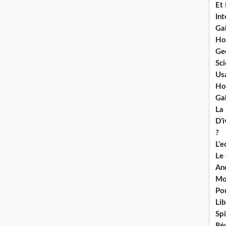
Et
Int
Ga
Ho
Ge
Sci
Us
Ho
Ga
La
D’
?
L'
Le
An
Mo
Po
Lib
Spi
Ré