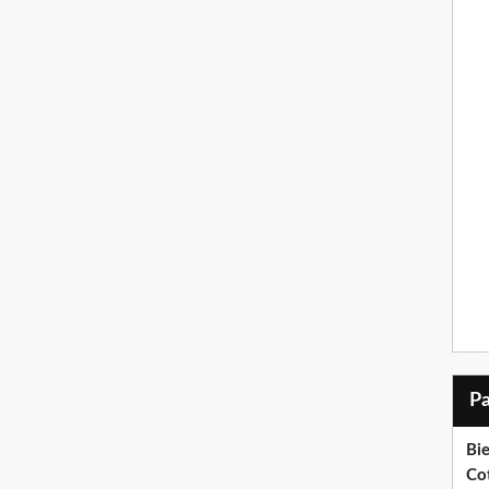
Bi
Cot