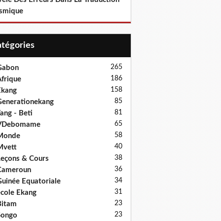
smique
Catégories
265
Gabon
186
frique
158
Ekang
85
enerationekang
81
ang - Beti
65
VDebomame
58
Monde
40
Mvett
38
eçons & Cours
36
Cameroun
34
uinée Equatoriale
31
cole Ekang
23
Bitam
23
Songo