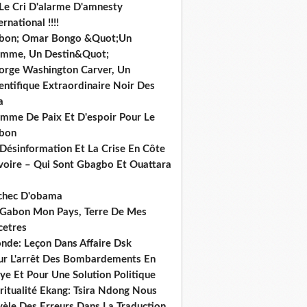
 Le Cri D'alarme D'amnesty
ernational !!!!
bon; Omar Bongo &Quot;Un
mme, Un Destin&Quot;
orge Washington Carver, Un
entifique Extraordinaire Noir Des
a
mme De Paix Et D'espoir Pour Le
bon
 Désinformation Et La Crise En Côte
ivoire – Qui Sont Gbagbo Et Ouattara
echec D'obama
 Gabon Mon Pays, Terre De Mes
cetres
nde: Leçon Dans Affaire Dsk
ur L'arrêt Des Bombardements En
ye Et Pour Une Solution Politique
ritualité Ekang: Tsira Ndong Nous
vèle Des Erreurs Dans La Traduction