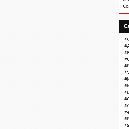
Co
#
#A
#
#G
#F
#
#
#
#L
#
#G
#e
#
#