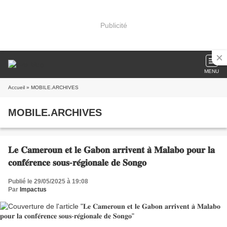
Publicité
MENU
Accueil
» MOBILE.ARCHIVES
MOBILE.ARCHIVES
𝐋𝐞 𝐂𝐚𝐦𝐞𝐫𝐨𝐮𝐧 𝐞𝐭 𝐥𝐞 𝐆𝐚𝐛𝐨𝐧 𝐚𝐫𝐫𝐢𝐯𝐞𝐧𝐭 𝐚̀ 𝐌𝐚𝐥𝐚𝐛𝐨 𝐩𝐨𝐮𝐫 𝐥𝐚
𝐜𝐨𝐧𝐟𝐞́𝐫𝐞𝐧𝐜𝐞 𝐬𝐨𝐮𝐬-𝐫𝐞́𝐠𝐢𝐨𝐧𝐚𝐥𝐞 𝐝𝐞 𝐒𝐨𝐧𝐠𝐨
Publié le 29/05/2025 à 19:08
Par
Impactus