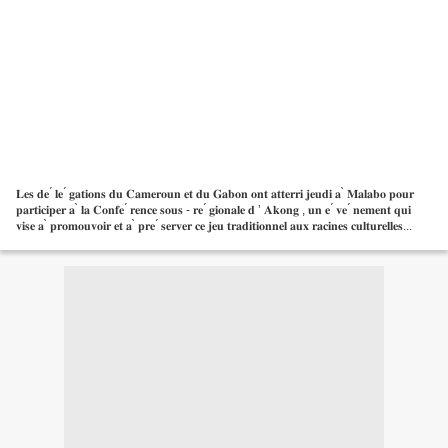
𝐋𝐞𝐬 𝐝𝐞 ́ 𝐥𝐞 ́ 𝐠𝐚𝐭𝐢𝐨𝐧𝐬 𝐝𝐮 𝐂𝐚𝐦𝐞𝐫𝐨𝐮𝐧 𝐞𝐭 𝐝𝐮 𝐆𝐚𝐛𝐨𝐧 𝐨𝐧𝐭 𝐚𝐭𝐭𝐞𝐫𝐫𝐢 𝐣𝐞𝐮𝐝𝐢 𝐚 ̀ 𝐌𝐚𝐥𝐚𝐛𝐨 𝐩𝐨𝐮𝐫
𝐩𝐚𝐫𝐭𝐢𝐜𝐢𝐩𝐞𝐫 𝐚 ̀ 𝐥𝐚 𝐂𝐨𝐧𝐟𝐞 ́ 𝐫𝐞𝐧𝐜𝐞 𝐬𝐨𝐮𝐬 - 𝐫𝐞 ́ 𝐠𝐢𝐨𝐧𝐚𝐥𝐞 𝐝 ’ 𝐀𝐤𝐨𝐧𝐠 , 𝐮𝐧 𝐞 ́ 𝐯𝐞 ́ 𝐧𝐞𝐦𝐞𝐧𝐭 𝐪𝐮𝐢
𝐯𝐢𝐬𝐞 𝐚 ̀ 𝐩𝐫𝐨𝐦𝐨𝐮𝐯𝐨𝐢𝐫 𝐞𝐭 𝐚 ̀ 𝐩𝐫𝐞 ́ 𝐬𝐞𝐫𝐯𝐞𝐫 𝐜𝐞 𝐣𝐞𝐮 𝐭𝐫𝐚𝐝𝐢𝐭𝐢𝐨𝐧𝐧𝐞𝐥 𝐚𝐮𝐱 𝐫𝐚𝐜𝐢𝐧𝐞𝐬 𝐜𝐮𝐥𝐭𝐮𝐫𝐞𝐥𝐥𝐞𝐬...