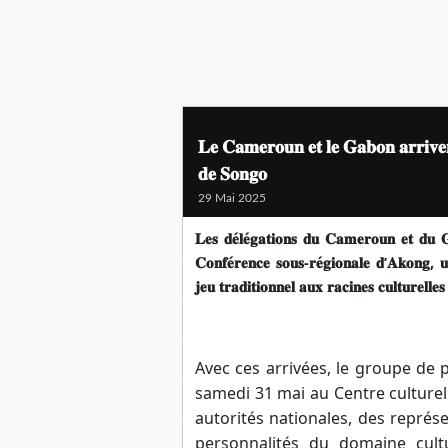
𝐋𝐞 𝐂𝐚𝐦𝐞𝐫𝐨𝐮𝐧 𝐞𝐭 𝐥𝐞 𝐆𝐚𝐛𝐨𝐧 𝐚𝐫𝐫𝐢𝐯𝐞𝐧
𝐝𝐞 𝐒𝐨𝐧𝐠𝐨
29 Mai 2025
𝐋𝐞𝐬
𝐝𝐞
𝐥𝐞
𝐠𝐚𝐭𝐢𝐨𝐧𝐬
𝐝𝐮
𝐂𝐚𝐦𝐞𝐫𝐨𝐮𝐧
𝐞𝐭
𝐝𝐮

𝐂𝐨𝐧𝐟𝐞
𝐫𝐞𝐧𝐜𝐞
𝐬𝐨𝐮𝐬
-
𝐫𝐞
𝐠𝐢𝐨𝐧𝐚𝐥𝐞
𝐝
’
𝐀𝐤𝐨𝐧𝐠
,
𝐮
𝐣𝐞𝐮
𝐭𝐫𝐚𝐝𝐢𝐭𝐢𝐨𝐧𝐧𝐞𝐥
𝐚𝐮𝐱
𝐫𝐚𝐜𝐢𝐧𝐞𝐬
𝐜𝐮𝐥𝐭𝐮𝐫𝐞𝐥𝐥𝐞𝐬
Avec ces arrivées, le groupe de 
samedi 31 mai au Centre culture
autorités nationales, des représ
personnalités du domaine cultu