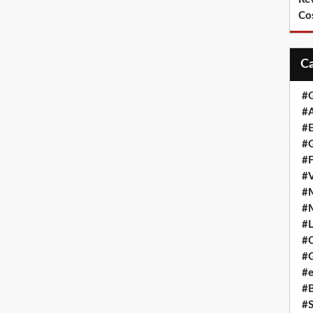
Co
#
#A
#
#G
#F
#
#
#
#L
#
#G
#e
#
#