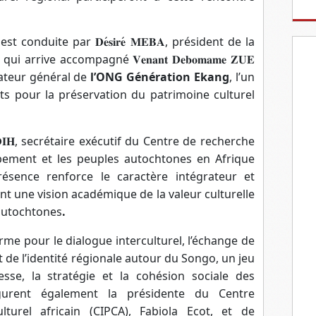
 est conduite par
𝐃𝐞
𝐬𝐢𝐫𝐞
́
𝐌𝐄𝐁𝐀
, président de la
, qui arrive accompagné
𝐕𝐞𝐧𝐚𝐧𝐭
𝐃𝐞𝐛𝐨𝐦𝐚𝐦𝐞
𝐙𝐔𝐄
ateur général de
l’ONG Génération Ekang
, l’un
nts pour la préservation du patrimoine culturel
𝐈𝐇
, secrétaire exécutif du Centre de recherche
ppement et les peuples autochtones en Afrique
résence renforce le caractère intégrateur et
ant une vision académique de la valeur culturelle
autochtones
.
rme pour le dialogue interculturel, l’échange de
 de l’identité régionale autour du Songo, un jeu
esse, la stratégie et la cohésion sociale des
igurent également la présidente du Centre
lturel africain (CIPCA), Fabiola Ecot, et de