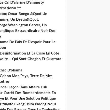
 Le Cri D'alarme D'amnesty
ernational !!!!
bon; Omar Bongo &Quot;Un
mme, Un Destin&Quot;
orge Washington Carver, Un
entifique Extraordinaire Noir Des
a
mme De Paix Et D'espoir Pour Le
bon
 Désinformation Et La Crise En Côte
ivoire – Qui Sont Gbagbo Et Ouattara
echec D'obama
 Gabon Mon Pays, Terre De Mes
cetres
nde: Leçon Dans Affaire Dsk
ur L'arrêt Des Bombardements En
ye Et Pour Une Solution Politique
ritualité Ekang: Tsira Ndong Nous
vèle Des Erreurs Dans La Traduction