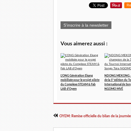
Re
S'inscrire à la newsletter
Vous aimerez aussi :
L'ONG Génération Ekang
NDONG MEKONG, 
mobilisée pour le projet pilote
de la 5ᵉ édition du T
du Complexe STEAM & Fab
International de Son
LAB d'Oyem
NGOMO MVÉ