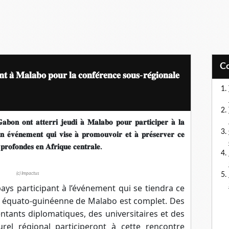
 𝐚̀ 𝐌𝐚𝐥𝐚𝐛𝐨 𝐩𝐨𝐮𝐫 𝐥𝐚 𝐜𝐨𝐧𝐟𝐞́𝐫𝐞𝐧𝐜𝐞 𝐬𝐨𝐮𝐬-𝐫𝐞́𝐠𝐢𝐨𝐧𝐚𝐥𝐞
𝐚𝐛𝐨𝐧
𝐨𝐧𝐭
𝐚𝐭𝐭𝐞𝐫𝐫𝐢
𝐣𝐞𝐮𝐝𝐢
𝐚
̀
𝐌𝐚𝐥𝐚𝐛𝐨
𝐩𝐨𝐮𝐫
𝐩𝐚𝐫𝐭𝐢𝐜𝐢𝐩𝐞𝐫
𝐚
̀
𝐥𝐚
𝐧
𝐞
𝐯𝐞
𝐧𝐞𝐦𝐞𝐧𝐭
𝐪𝐮𝐢
𝐯𝐢𝐬𝐞
𝐚
̀
𝐩𝐫𝐨𝐦𝐨𝐮𝐯𝐨𝐢𝐫
𝐞𝐭
𝐚
̀
𝐩𝐫𝐞
𝐬𝐞𝐫𝐯𝐞𝐫
𝐜𝐞
𝐩𝐫𝐨𝐟𝐨𝐧𝐝𝐞𝐬
𝐞𝐧
𝐀𝐟𝐫𝐢𝐪𝐮𝐞
𝐜𝐞𝐧𝐭𝐫𝐚𝐥𝐞
.
(c) Impactus
pays participant à l’événement qui se tiendra ce
l équato-guinéenne de Malabo est complet. Des
entants diplomatiques, des universitaires et des
rel régional participeront à cette rencontre