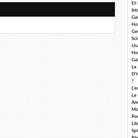
Et
Int
Ga
Ho
Ge
Sci
Us
Ho
Ga
La
D’
?
L'
Le
An
Mo
Po
Lib
Spi
Ré