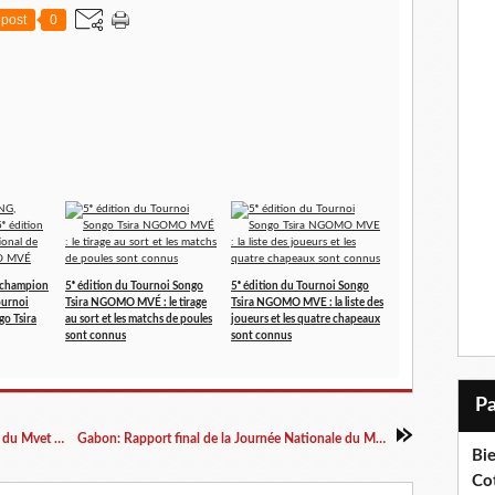
post
0
champion
5ᵉ édition du Tournoi Songo
5ᵉ édition du Tournoi Songo
ournoi
Tsira NGOMO MVÉ : le tirage
Tsira NGOMO MVE : la liste des
go Tsira
au sort et les matchs de poules
joueurs et les quatre chapeaux
sont connus
sont connus
OYEM: Remise officielle du bilan de la journée du Mvet au Maire
Gabon: Rapport final de la Journée Nationale du Mvet 2025
Bi
Cot