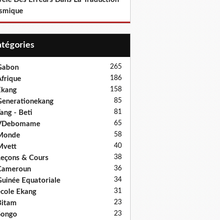
smique
Catégories
265
Gabon
186
frique
158
Ekang
85
enerationekang
81
ang - Beti
65
VDebomame
58
Monde
40
Mvett
38
eçons & Cours
36
Cameroun
34
uinée Equatoriale
31
cole Ekang
23
Bitam
23
Songo