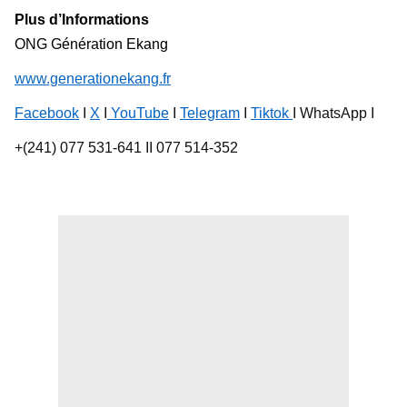
Plus d’Informations
ONG Génération Ekang
www.generationekang.fr
Facebook
I
X
I
YouTube
I
Telegram
I
Tiktok
I WhatsApp I
+(241) 077 531-641 II 077 514-352