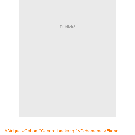
Publicité
#Afrique
#Gabon
#Generationekang
#VDebomame
#Ekang