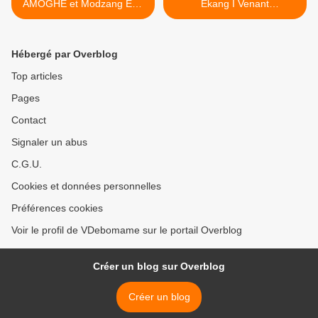
AMOGHE et Modzang EYA
Ekang I Venant
I lauréats du prix AKIBA
DEBOMAME, fondateur de
2025
l'ONG Génération Ekang >
Hébergé par Overblog
Top articles
Pages
Contact
Signaler un abus
C.G.U.
Cookies et données personnelles
Préférences cookies
Voir le profil de VDebomame sur le portail Overblog
Créer un blog sur Overblog
Créer un blog