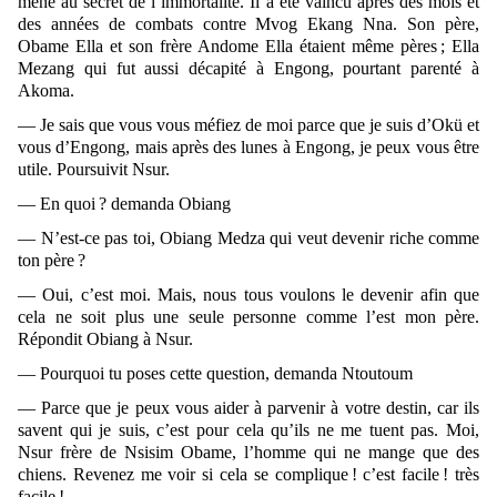
mène au secret de l’immortalité. Il a été vaincu après des mois et
des années de combats contre Mvog Ekang Nna. Son père,
Obame Ella et son frère Andome Ella étaient même pères ; Ella
Mezang qui fut aussi décapité à Engong, pourtant parenté à
Akoma.
— Je sais que vous vous méfiez de moi parce que je suis d’Okü et
vous d’Engong, mais après des lunes à Engong, je peux vous être
utile. Poursuivit Nsur.
— En quoi ? demanda Obiang
— N’est-ce pas toi, Obiang Medza qui veut devenir riche comme
ton père ?
— Oui, c’est moi. Mais, nous tous voulons le devenir afin que
cela ne soit plus une seule personne comme l’est mon père.
Répondit Obiang à Nsur.
— Pourquoi tu poses cette question, demanda Ntoutoum
— Parce que je peux vous aider à parvenir à votre destin, car ils
savent qui je suis, c’est pour cela qu’ils ne me tuent pas. Moi,
Nsur frère de Nsisim Obame, l’homme qui ne mange que des
chiens. Revenez me voir si cela se complique ! c’est facile ! très
facile !