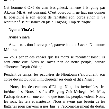
Cet homme d’Okü du clan Essighlessi, ramené à Engong par
Akoma MBA, est puissant. C’est pourquoi il ne faut pas donner
la possibilité à son esprit de réhabiter son corps sinon il va
recouvrir à sa puissance en plein Engong. Trop de risque.
Ngoma Yina'a !
Ayina Yina'a !
— At… ten… tion ! assez parlé, pauvre homme ! averti Ntoutoum
Mfoulou
— Vous parlez des choses que les morts se racontent lorsqu’ils
sont entre eux. Vous ne savez rien de notre peuple, pauvre
silhouette. Reprit Obiang.
Pendant ce temps, les paupières de Ntoutoum s’alourdirent, son
corps devint tout dur. Il fit cliqueter ses dents et dit à Nsur :
— Nous, les descendants d’Ekang Nna, les invincibles, les
irréductibles. Nous, les fils d’Engong Zok Mebeghe Me Mba,
l’adzap dressé sur une colline que tous les peuples voient. Nous,
les rocs, les fers et marteaux. Nous n’avons pas besoin de tes
flatteries pour parvenir à nos fins, à l’accomplissement du destin.