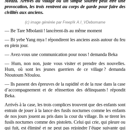
Medza. Arrivés au village où un simple sourire peut être une
provocation, les trois rentrent au corps de garde pour faire des
civilités aux anciens.
(c) image générée par Freep!k A.I_VDebomame
— Be Tare Mbolanii ! lancèrent-ils au même moment
— Bi yebe Yang mya ! répondirent les anciens assis autour du feu
en plein jour.
— Avez-vous une communication pour nous ! demanda Beka
— Hum, non non, juste vous visiter et prendre des nouvelles.
Hum, où sont les jeunes guerriers de ce village ? demanda
Ntoutoum Nfoulou.
— Ils passent des épreuves de la rapidité et de la ruse dans la case
d’accompagnement et de réinsertion des délinquants ! répondit
Beka.
Arrivés à la case, les trois complices trouvent que des enfants sont
entrain de jouer à la lance des fusils nocturnes comme les enfants
de nos jours jouent au pris dans la cour du village. Ils se tirent les
fusils nocturnes comme des pistolets. Celui qui crie, qui pleure ou
qui fuit, est éliminé et ne peut pas rejoindre l’étape suivante qui