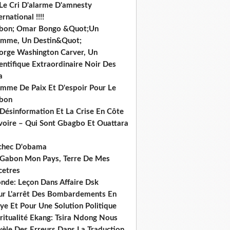
 Le Cri D'alarme D'amnesty
ernational !!!!
bon; Omar Bongo &Quot;Un
mme, Un Destin&Quot;
orge Washington Carver, Un
entifique Extraordinaire Noir Des
a
mme De Paix Et D'espoir Pour Le
bon
 Désinformation Et La Crise En Côte
ivoire – Qui Sont Gbagbo Et Ouattara
echec D'obama
 Gabon Mon Pays, Terre De Mes
cetres
nde: Leçon Dans Affaire Dsk
ur L'arrêt Des Bombardements En
ye Et Pour Une Solution Politique
ritualité Ekang: Tsira Ndong Nous
vèle Des Erreurs Dans La Traduction