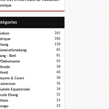
smique
Catégories
265
Gabon
186
frique
158
Ekang
85
enerationekang
81
ang - Beti
65
VDebomame
58
Monde
40
Mvett
38
eçons & Cours
36
Cameroun
34
uinée Equatoriale
31
cole Ekang
23
Bitam
23
Songo