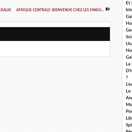
Et
Int
EKALIK
AFRIQUE CENTRALE :BIENVENUE CHEZ LES FANGS...
Ga
Ho
Ge
Sci
Us
Ho
Ga
La
D’
?
L'
Le
An
Mo
Po
Lib
Spi
Ré