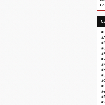
Co
#
#A
#
#G
#F
#
#
#
#L
#
#G
#e
#
#