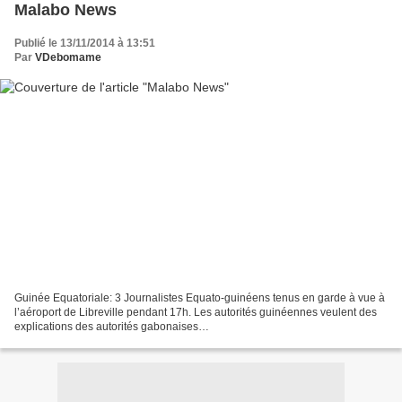
Malabo News
Publié le 13/11/2014 à 13:51
Par
VDebomame
Guinée Equatoriale: 3 Journalistes Equato-guinéens tenus en garde à vue à
l’aéroport de Libreville pendant 17h. Les autorités guinéennes veulent des
explications des autorités gabonaises
http://coupdegueuledesamuel.blogspot.de/2014/11/guinee-equatoriale-
gabon-monde-presse13.html?spref=fb Affaire...