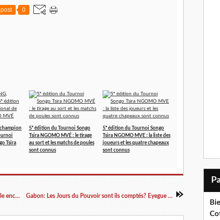
post
0
champion
5ᵉ édition du Tournoi Songo
5ᵉ édition du Tournoi Songo
ournoi
Tsira NGOMO MVÉ : le tirage
Tsira NGOMO MVE : la liste des
go Tsira
au sort et les matchs de poules
joueurs et les quatre chapeaux
sont connus
sont connus
Gabon: Le Livre de Raymond Ndong Sima révèle encore des choses
Gabon: Les Jours du Pouvoir sont ils comptés? Eyegue Ndong Répond
Bi
Cot