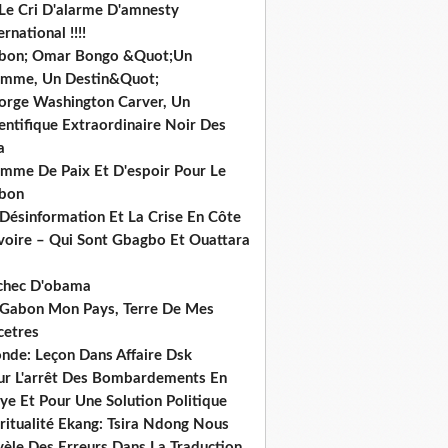
 Le Cri D'alarme D'amnesty
ernational !!!!
bon; Omar Bongo &Quot;Un
mme, Un Destin&Quot;
orge Washington Carver, Un
entifique Extraordinaire Noir Des
a
mme De Paix Et D'espoir Pour Le
bon
 Désinformation Et La Crise En Côte
ivoire – Qui Sont Gbagbo Et Ouattara
echec D'obama
 Gabon Mon Pays, Terre De Mes
cetres
nde: Leçon Dans Affaire Dsk
ur L'arrêt Des Bombardements En
ye Et Pour Une Solution Politique
ritualité Ekang: Tsira Ndong Nous
vèle Des Erreurs Dans La Traduction