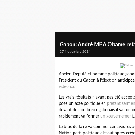
Gabon: André MBA Obame refait
27 Novembre 2014
Ancien Député et homme politique gabon
Président du Gabon à l’élection anticip
vidéo ici.
Les vrais résultats n’ayant pas été accepté
pose un acte politique en
prêtant sermen
devant de nombreux gabonais il va nomm
rapidement va former
un gouvernement
Le bras de faire va commencer avec les au
Nation parti politique dissout après cet