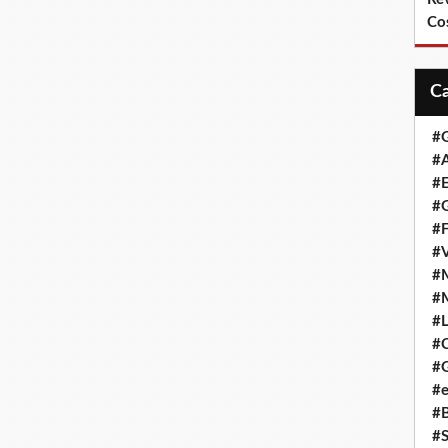
Co
#
#A
#
#G
#F
#
#
#
#L
#
#G
#e
#
#