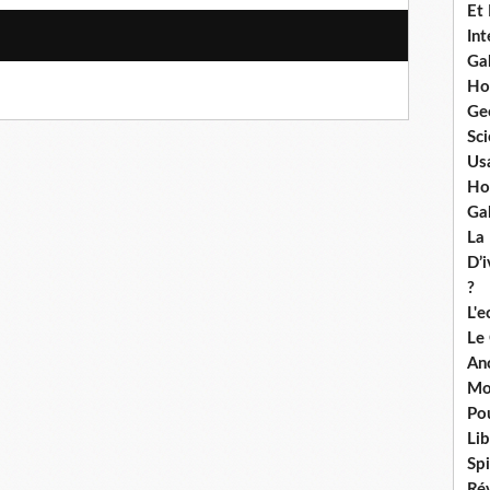
Et
Int
Ga
Ho
Ge
Sci
Us
Ho
Ga
La
D’
?
L'
Le
An
Mo
Po
Lib
Spi
Ré