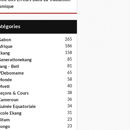
smique
Catégories
265
Gabon
186
frique
158
Ekang
85
enerationekang
81
ang - Beti
65
VDebomame
58
Monde
40
Mvett
38
eçons & Cours
36
Cameroun
34
uinée Equatoriale
31
cole Ekang
23
Bitam
23
Songo