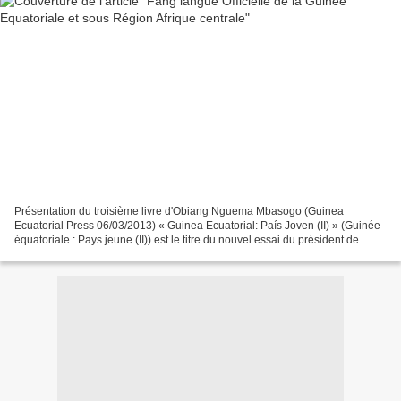
Présentation du troisième livre d'Obiang Nguema Mbasogo (Guinea
Ecuatorial Press 06/03/2013) « Guinea Ecuatorial: País Joven (II) » (Guinée
équatoriale : Pays jeune (II)) est le titre du nouvel essai du président de
Guinée équatoriale, après ses deux...