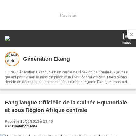
Publicité
MENU
Génération Ekang
L’ONG Génération Ekang, c’est un cercle de réflexion de nombreux jeunes
qui ont pour vision la mise en place d'un État Fédéral Africain. Nous avons
décidé de déconstruire les mentalités, célébrer le génie Ekang et transmettre
les héritages scientifiques issus des traditions aux générations actuelles et
avenirs.
Fang langue Officièlle de la Guinée Equatoriale
et sous Région Afrique centrale
Publié le 15/03/2013 à 13:46
Par
zuedebomame