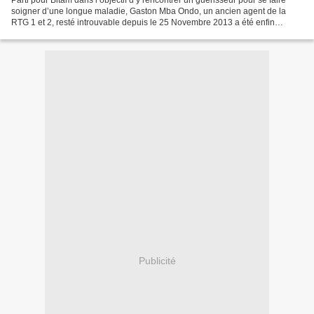
Parti pour Bitam dans l’objectif d’y rencontrer un guérisseur pour se faire
soigner d’une longue maladie, Gaston Mba Ondo, un ancien agent de la
RTG 1 et 2, resté introuvable depuis le 25 Novembre 2013 a été enfin
retrouver sur la route de Bitam. Un soulagement...
Publicité