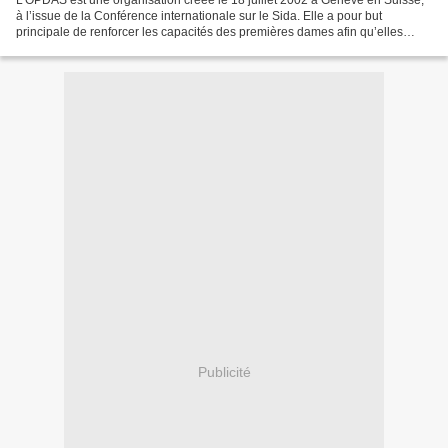
L’OPDAS est une organisation créée le 18 juillet 2002 à Genève en Suisse,
à l’issue de la Conférence internationale sur le Sida. Elle a pour but
principale de renforcer les capacités des premières dames afin qu’elles
puissent relever efficacement les...
Publicité