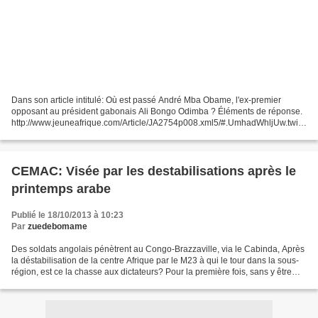
Dans son article intitulé: Où est passé André Mba Obame, l'ex-premier
opposant au président gabonais Ali Bongo Odimba ? Éléments de réponse.
http://www.jeuneafrique.com/Article/JA2754p008.xml5/#.UmhadWhljUw.twitt
er Nous souhaitons apporter des éclaircissements...
CEMAC: Visée par les destabilisations après le
printemps arabe
Publié le 18/10/2013 à 10:23
Par
zuedebomame
Des soldats angolais pénètrent au Congo-Brazzaville, via le Cabinda, Après
la déstabilisation de la centre Afrique par le M23 à qui le tour dans la sous-
région, est ce la chasse aux dictateurs? Pour la première fois, sans y être
invités, des militaires...