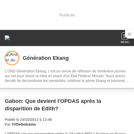
Publicité
MENU
Génération Ekang
L’ONG Génération Ekang, c’est un cercle de réflexion de nombreux jeunes
qui ont pour vision la mise en place d'un État Fédéral Africain. Nous avons
décidé de déconstruire les mentalités, célébrer le génie Ekang et transmettre
les héritages scientifiques issus des traditions aux générations actuelles et
avenirs.
Gabon: Que devient l'OPDAS après la
disparition de Edith?
Publié le 24/10/2013 à 13:46
Par
#VDebomame