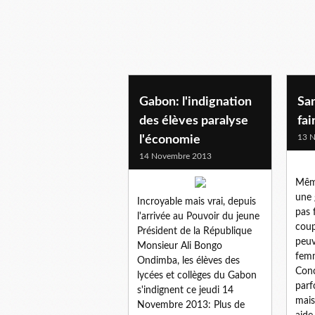
Gabon: l'indignation
San
des élèves paralyse
fai
13 
l'économie
14 Novembre 2013
Même
une 
Incroyable mais vrai, depuis
pas 
l'arrivée au Pouvoir du jeune
coup
Président de la République
peuv
Monsieur Ali Bongo
femm
Ondimba, les élèves des
Conc
lycées et collèges du Gabon
parf
s'indignent ce jeudi 14
mais
Novembre 2013: Plus de