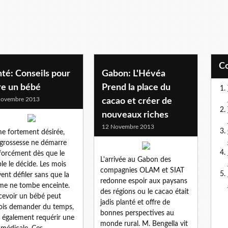
té: Conseils pour
Gabon: L'Hévéa
re un bébé
Prend la place du
Novembre 2013
cacao et créer de
nouveaux riches
12 Novembre 2013
 fortement désirée,
grossesse ne démarre
forcément dès que le
L'arrivée au Gabon des
le le décide. Les mois
compagnies OLAM et SIAT
ent défiler sans que la
redonne espoir aux paysans
e ne tombe enceinte.
des régions ou le cacao était
evoir un bébé peut
jadis planté et offre de
ois demander du temps,
bonnes perspectives au
 également requérir une
monde rural. M. Bengella vit