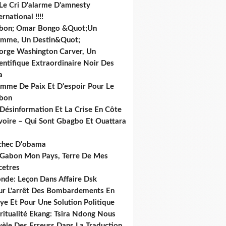
 Le Cri D'alarme D'amnesty
ernational !!!!
bon; Omar Bongo &Quot;Un
mme, Un Destin&Quot;
orge Washington Carver, Un
entifique Extraordinaire Noir Des
a
mme De Paix Et D'espoir Pour Le
bon
 Désinformation Et La Crise En Côte
ivoire – Qui Sont Gbagbo Et Ouattara
echec D'obama
 Gabon Mon Pays, Terre De Mes
cetres
nde: Leçon Dans Affaire Dsk
ur L'arrêt Des Bombardements En
ye Et Pour Une Solution Politique
ritualité Ekang: Tsira Ndong Nous
vèle Des Erreurs Dans La Traduction