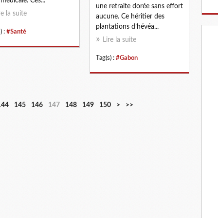
 médicale. Ces...
une retraite dorée sans effort
re la suite
aucune. Ce héritier des
plantations d’hévéa...
) :
#Santé
Lire la suite
Tag(s) :
#Gabon
1
1
1
1
2
144
145
146
147
148
149
150
>
>>
6
7
8
9
0
0
0
0
0
0