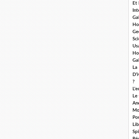
Et
Int
Ga
Ho
Ge
Sci
Us
Ho
Ga
La
D’
?
L'
Le
An
Mo
Po
Lib
Spi
Ré