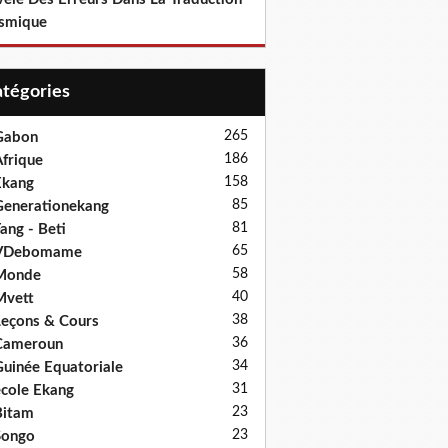
smique
Catégories
265
Gabon
186
frique
158
Ekang
85
enerationekang
81
ang - Beti
65
VDebomame
58
Monde
40
Mvett
38
eçons & Cours
36
Cameroun
34
uinée Equatoriale
31
cole Ekang
23
Bitam
23
Songo