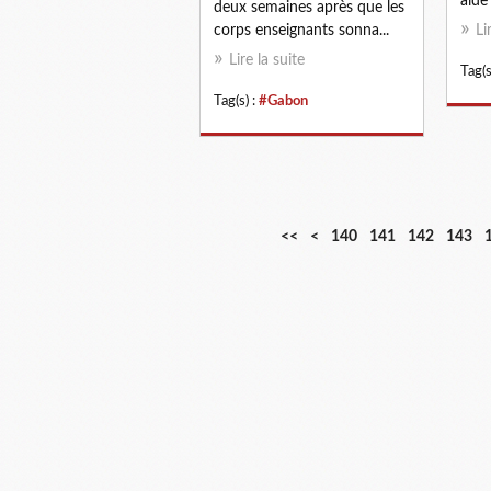
aide
deux semaines après que les
corps enseignants sonna...
Li
Lire la suite
Tag(s
Tag(s) :
#Gabon
1
1
1
1
<<
<
140
141
142
143
0
1
2
3
0
0
0
0