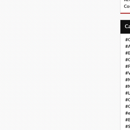
Co
#
#A
#
#G
#F
#
#
#
#L
#
#G
#e
#
#