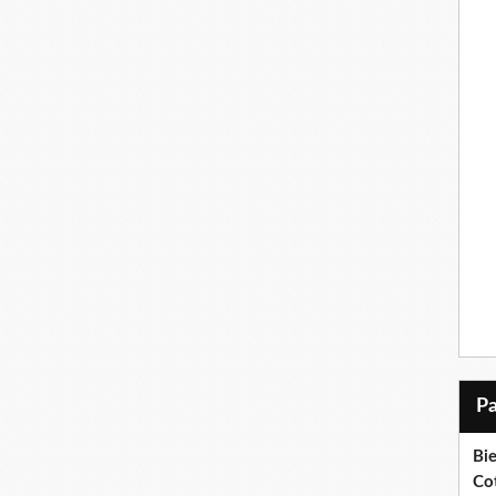
Bi
Cot