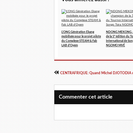
L'ONG Génération Ekang
NDONG MEKONG, 
mobilisée pour le projet pilote
de la 5ᵉ édition du T
du Complexe STEAM & Fab
International de Son
LAB d'Oyem
NGOMO MVÉ
Commenter cet article