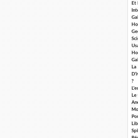
Et
Int
Ga
Ho
Ge
Sci
Us
Ho
Ga
La
D’
?
L'
Le
An
Mo
Po
Lib
Spi
Ré