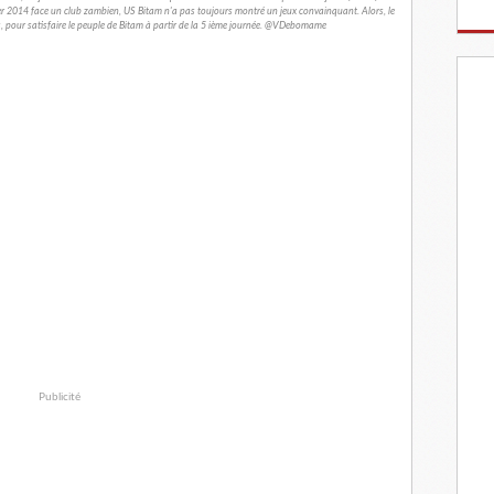
vrier 2014 face un club zambien, US Bitam n'a pas toujours montré un jeux convainquant. Alors, le
s, pour satisfaire le peuple de Bitam à partir de la 5 ième journée. @VDebomame
Publicité