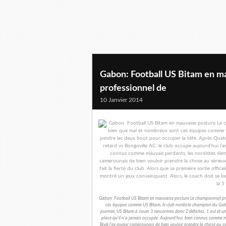
Gabon: Football US Bitam en m
professionnel de
10 Janvier 2014
Gabon: Football US Bitam en mauvaise posture Le championnat pro
ces équipes comme US Bitam, le club nordiste champion du Gabon 
journée, US Bitam à Jouer 3 rencontres donc 2 défaites, 1 nul et 
place qu'il n'a jamais occupée. Aujourd'hui, bien connus com
Biyik l'ex joueur camerounais de bien vouloir prendre la chose au séri