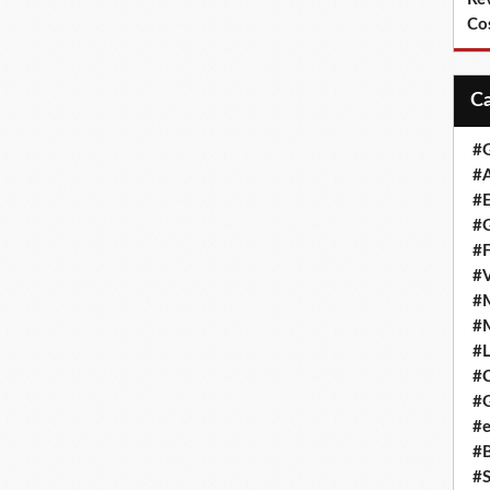
Co
#
#A
#
#G
#F
#
#
#
#L
#
#G
#e
#
#