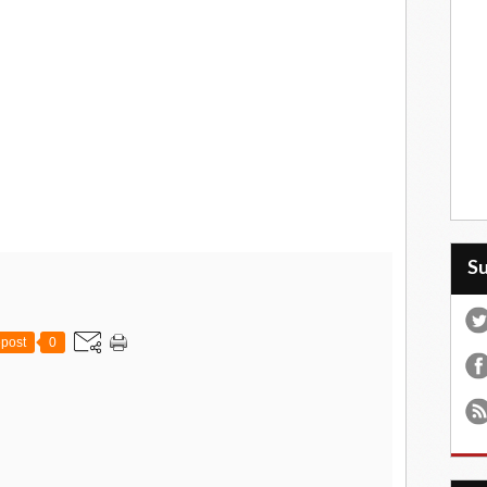
S
post
0