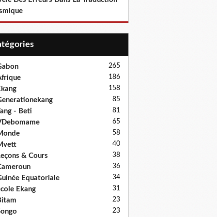
smique
Catégories
265
Gabon
186
frique
158
Ekang
85
enerationekang
81
ang - Beti
65
VDebomame
58
Monde
40
Mvett
38
eçons & Cours
36
Cameroun
34
uinée Equatoriale
31
cole Ekang
23
Bitam
23
Songo