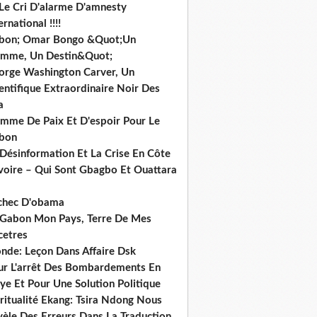
 Le Cri D'alarme D'amnesty
ernational !!!!
bon; Omar Bongo &Quot;Un
mme, Un Destin&Quot;
orge Washington Carver, Un
entifique Extraordinaire Noir Des
a
mme De Paix Et D'espoir Pour Le
bon
 Désinformation Et La Crise En Côte
ivoire – Qui Sont Gbagbo Et Ouattara
echec D'obama
 Gabon Mon Pays, Terre De Mes
cetres
nde: Leçon Dans Affaire Dsk
ur L'arrêt Des Bombardements En
ye Et Pour Une Solution Politique
ritualité Ekang: Tsira Ndong Nous
vèle Des Erreurs Dans La Traduction