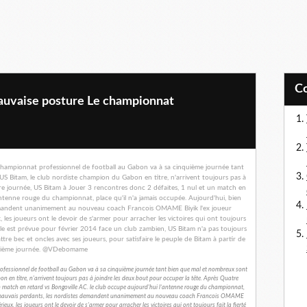
auvaise posture Le championnat
fessionnel de football au Gabon va à sa cinquième journée tant bien que mal et nombreux sont
en titre, n'arrivent toujours pas à joindre les deux bout pour occuper la tête. Après Quatre
un match en retard vs Bongoville AC. le club occupe aujourd'hui l’antenne rouge du championnat,
me mauvais perdants, les nordistes demandent unanimement au nouveau coach Francois OMAME
eux, les joueurs ont le devoir de s'armer pour arracher les victoires qui ont toujours fait la fierté