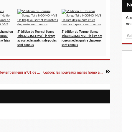
Abo
nou
champion
5ᵉ édition du Tournoi Songo
5ᵉ édition du Tournoi Songo
E
ournoi
Tsira NGOMO MVÉ : le tirage
Tsira NGOMO MVE : la liste des
go Tsira
au sort et les matchs de poules
joueurs et les quatre chapeaux
m
sont connus
sont connus
a
i
l
CENTRAFRIQUE: Quand Michel DJOTODIA devient ennemi n°01 de la France
Gabon: les nouveaux mariés homo à Paris...