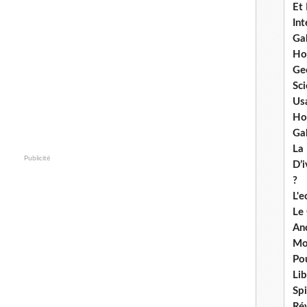
Et
Int
Ga
Ho
Ge
Sci
Us
Ho
Ga
La
Publicité
D’
?
L'
Le
An
Mo
Po
Lib
Spi
Ré