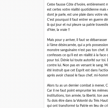
Cette fausse Côte d’Ivoire, entièrement méd
est certes votre réalité quotidienne mais 
dont je parle, est une plaie dans votre vi
C’est pourquoi il faut entrer en guerre dés
là qui jour et nui pleure sa patrie travest
d’hier, la vraie !!
Mais pour y arriver, il faut se débarrasse
à l’âme désincarnée, qui a pris possession
monstre sanguinaire n’est pas ton chef. Il 
confesses ce qu’il est en réalité à la face 
pour toi. Dénie lui toute autorité sur toi.
contre lui. Non pas en versant le sang. Ma
été instruit que cet Esprit est dans l’actio
après avoir chassé le faux chef, mi-homm
Alors tu as un dernier combat à mener, Cô
Car il ne faut point emprunter les mêmes
institutions, ton armée, ta liberté, ton ave
Tu dois être dans la Volonté du Très Haut. 
qui ont transformé ta Patrie en lieu de c