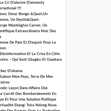
 Le Cri D'alarme D'amnesty
ernational !!!!
bon; Omar Bongo &Quot;Un
mme, Un Destin&Quot;
orge Washington Carver, Un
entifique Extraordinaire Noir Des
a
mme De Paix Et D'espoir Pour Le
bon
 Désinformation Et La Crise En Côte
ivoire – Qui Sont Gbagbo Et Ouattara
echec D'obama
 Gabon Mon Pays, Terre De Mes
cetres
nde: Leçon Dans Affaire Dsk
ur L'arrêt Des Bombardements En
ye Et Pour Une Solution Politique
ritualité Ekang: Tsira Ndong Nous
vèle Des Erreurs Dans La Traduction