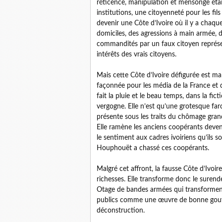
réticence, manipulation et mensonge était
institutions, une citoyenneté pour les fil
devenir une Côte d’Ivoire où il y a chaque
domiciles, des agressions à main armée, d
commandités par un faux citoyen représent
intérêts des vrais citoyens.
Mais cette Côte d’Ivoire défigurée est mal
façonnée pour les média de la France et d
fait la pluie et le beau temps, dans la fic
vergogne. Elle n’est qu’une grotesque far
présente sous les traits du chômage gra
Elle ramène les anciens coopérants deven
le sentiment aux cadres ivoiriens qu’ils 
Houphouët a chassé ces coopérants.
Malgré cet affront, la fausse Côte d’Ivoir
richesses. Elle transforme donc le sure
Otage de bandes armées qui transforment 
publics comme une œuvre de bonne gouvern
déconstruction.