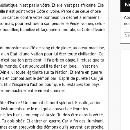
iatique, n’est pas la vôtre. Et elle n’est pas africaine. Elle
elle n’est point votre Côte d’Ivoire. Parce que cette chose
Abo
e, un cancer contre votre bonheur, un déchet à éliminer !
nou
ormais, pour restituer à son peuple, le Peule ivoirien, celui-
ie, bousillée, humiliée et façonnée immorale, sa Côte d’Ivoire
E
m
a
r du monstre assoiffé de sang et de gloire, au cœur machine,
i
 d’un Etat, d’une Nation pour lui ôter toute civilisation. Ce
l
n’est pas ton président. Il t’a pris en otage. Il refuse que tu
du monde. C’est pourquoi il te tient en joue. Il n’est rien
 Dénie lui toute légitimité sur ta Nation. Et entre en guerre
is en combattant le démon par l’Esprit de pureté ! Car j’ai
n. Et il t’inspirera l’action pour que tu restaures ton pays
e, mi-machine, entièrement criminel.
te d’Ivoire ! Un combat d’abord spirituel. Ensuite, action.
 instruments que le mal qui a couvert de lèpre tes
nir, tes biens, ton emploi, ta vie. Tu dois être dans la vérité.
Tu dois obéir. Et entrer en guerre. Car la fin des illuminati,
rimes et en abreuvoir des démons qu’ils servent, est proche.