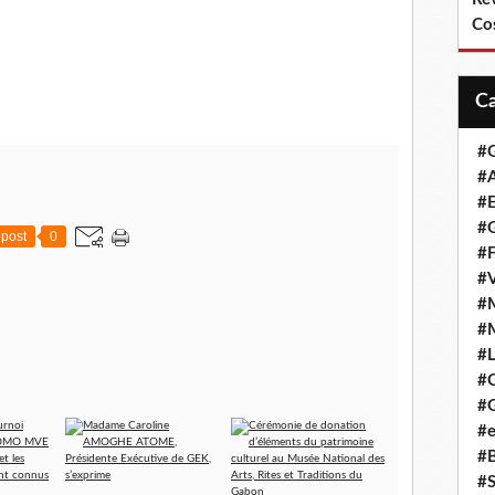
Co
#
#A
#
#G
post
0
#F
#
#
#
#L
#
#G
#e
#
#