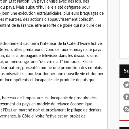
 un Etat Nation, un pays civilisé avec des lois, des
s du pays. Mais aujourd’hui, elle a été défigurée pour
 jour, une exécution extrajudiciaire, plusieurs braquages de
es meurtres, des actions d’appauvrissement collectif,
ant de la France, être assoiffé de gloire qui n’a cure des
adroitement cachée à l’intérieur de la Côte d’Ivoire fictive,
e leurs alliés prédateurs. Donc ce faux et imaginaire pays
tion, dans la propagande télévisée, dans les discours sans
ce, un mensonge, une "oeuvre d’art" immorale. Elle se
ndeur nature, présenté comme une promotion des emplois.
S
us misérables pour leur donner une nouvelle vie et donner
sont incompétents et incapables de produire depuis que
e, berceau de l’Imposture, est incapable de produire des
ndettement du pays en modèle de relance économique.
l’Etat en marché noir et proclament le pillage de deniers
ance, la Côte d’Ivoire fictive est un projet de