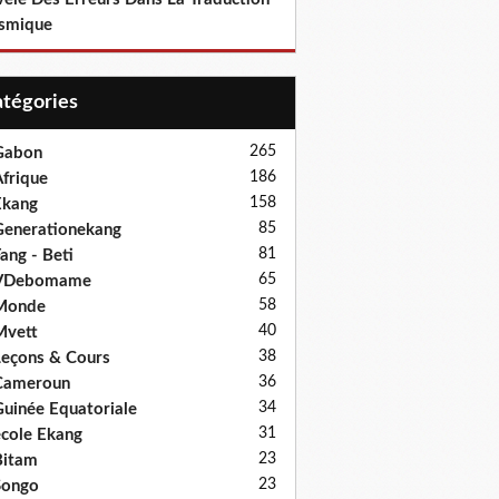
smique
Catégories
265
Gabon
186
frique
158
Ekang
85
enerationekang
81
ang - Beti
65
VDebomame
58
Monde
40
Mvett
38
eçons & Cours
36
Cameroun
34
uinée Equatoriale
31
cole Ekang
23
Bitam
23
Songo