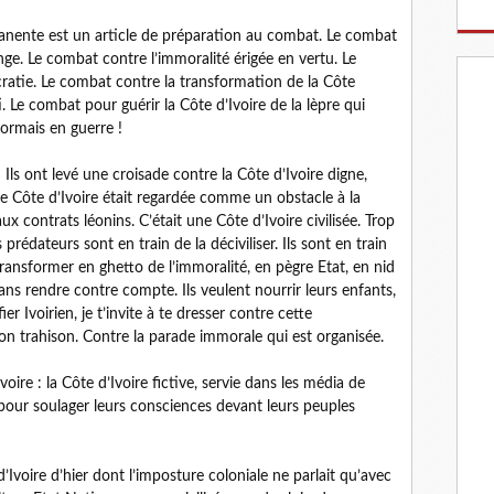
anente est un article de préparation au combat. Le combat
ge. Le combat contre l’immoralité érigée en vertu. Le
atie. Le combat contre la transformation de la Côte
i. Le combat pour guérir la Côte d’Ivoire de la lèpre qui
sormais en guerre !
! Ils ont levé une croisade contre la Côte d’Ivoire digne,
tte Côte d’Ivoire était regardée comme un obstacle à la
aux contrats léonins. C’était une Côte d’Ivoire civilisée. Trop
s prédateurs sont en train de la déciviliser. Ils sont en train
 transformer en ghetto de l’immoralité, en pègre Etat, en nid
ans rendre contre compte. Ils veulent nourrir leurs enfants,
ier Ivoirien, je t’invite à te dresser contre cette
on trahison. Contre la parade immorale qui est organisée.
voire : la Côte d’Ivoire fictive, servie dans les média de
s, pour soulager leurs consciences devant leurs peuples
 d’Ivoire d’hier dont l’imposture coloniale ne parlait qu’avec