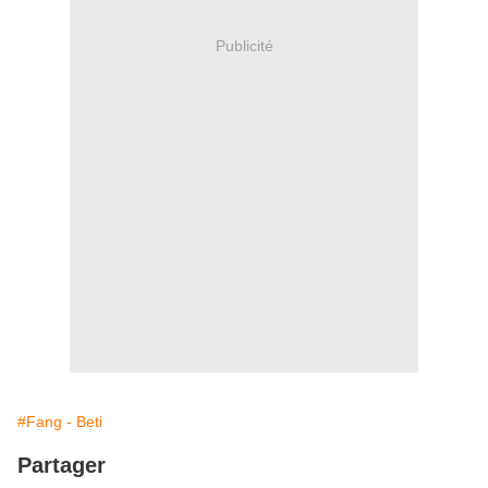
Publicité
#Fang - Beti
Partager