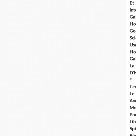
Et
Int
Ga
Ho
Ge
Sci
Us
Ho
Ga
La
D’
?
L'
Le
An
Mo
Po
Lib
Spi
Ré