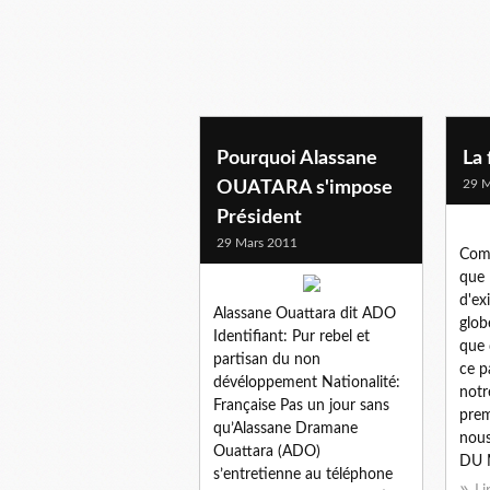
Pourquoi Alassane
La
29 M
OUATARA s'impose
Président
29 Mars 2011
Comm
que 
d'ex
Alassane Ouattara dit ADO
glob
Identifiant: Pur rebel et
que 
partisan du non
ce p
dévéloppement Nationalité:
notr
Française Pas un jour sans
prem
qu’Alassane Dramane
nous
Ouattara (ADO)
DU 
s’entretienne au téléphone