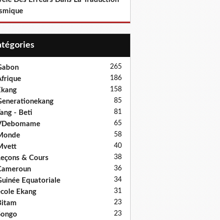
smique
Catégories
265
Gabon
186
frique
158
Ekang
85
enerationekang
81
ang - Beti
65
VDebomame
58
Monde
40
Mvett
38
eçons & Cours
36
Cameroun
34
uinée Equatoriale
31
cole Ekang
23
Bitam
23
Songo