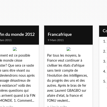
 fin du monde 2012
Francafrique
ars 2011
9 Mars 2011
ent est ce possible
Par tous les moyens, la
le monde cèsse
France veut continuer à
ister? Que sera ce vaste
civiliser les états d'afrique
e sans être vivant ou
sans tenir compte de
deviendrons nous après
l'évolution des intélligences,
assage désastreux de
du progrès des uns et des
e existance? voilà des
autres. Après le bras de fer
ières questions qui
avec Laurent GBAGBO sur
 arrivent quand à la FIN
afaire d'etat, la france et
MONDE. 1. Comment...
l'ONU veulent...