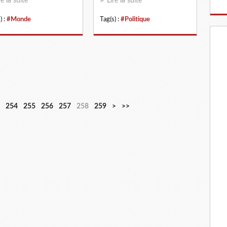
re la suite
Lire la suite
) :
#Monde
Tag(s) :
#Politique
254
255
256
257
258
259
>
>>