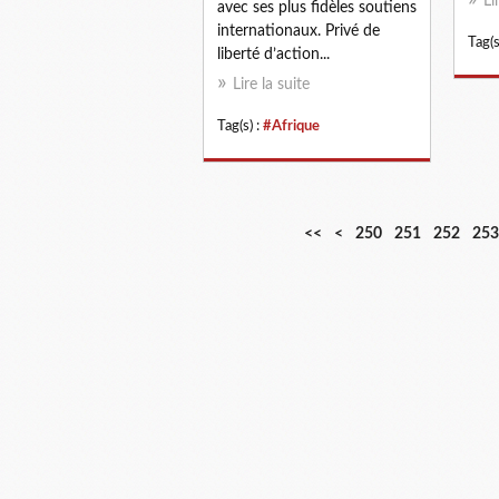
Li
avec ses plus fidèles soutiens
internationaux. Privé de
Tag(s
liberté d’action...
Lire la suite
Tag(s) :
#Afrique
2
2
2
2
2
<<
<
250
251
252
253
0
1
2
3
4
0
0
0
0
0