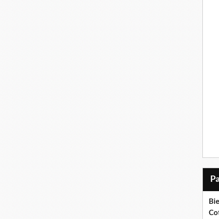
Bi
Cot