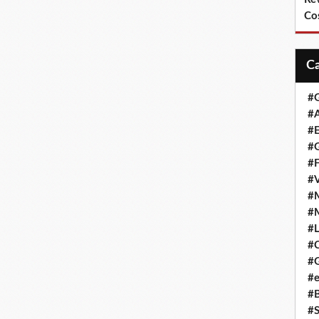
Co
#
#A
#
#G
#F
#
#
#
#L
#
#G
#e
#
#