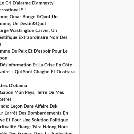
 Le Cri D'alarme D'amnesty
ernational !!!!
bon; Omar Bongo &Quot;Un
mme, Un Destin&Quot;
orge Washington Carver, Un
entifique Extraordinaire Noir Des
a
mme De Paix Et D'espoir Pour Le
bon
 Désinformation Et La Crise En Côte
ivoire – Qui Sont Gbagbo Et Ouattara
echec D'obama
 Gabon Mon Pays, Terre De Mes
cetres
nde: Leçon Dans Affaire Dsk
ur L'arrêt Des Bombardements En
ye Et Pour Une Solution Politique
ritualité Ekang: Tsira Ndong Nous
vèle Des Erreurs Dans La Traduction