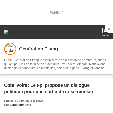
Publicité
MENU
Génération Ekang
L’ONG Génération Ekang, c’est un cercle de réflexion de nombreux jeunes
qui ont pour vision la mise en place d'un État Fédéral Africain. Nous avons
décidé de déconstruire les mentalités, célébrer le génie Ekang et transmettre
les héritages scientifiques issus des traditions aux générations actuelles et
avenirs.
Cote Ivoire: Le Fpi propose un dialogue
politique pour une sortie de crise réussie
Publié le 23/04/2011 à 10:34
Par
zuedebomame