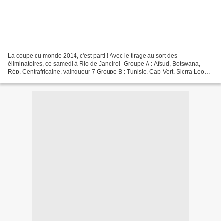
La coupe du monde 2014, c'est parti ! Avec le tirage au sort des
éliminatoires, ce samedi à Rio de Janeiro! -Groupe A : Afsud, Botswana,
Rép. Centrafricaine, vainqueur 7 Groupe B : Tunisie, Cap-Vert, Sierra Leone,
vainqueur Groupe C : Côte d'Ivoire, Maroc,...