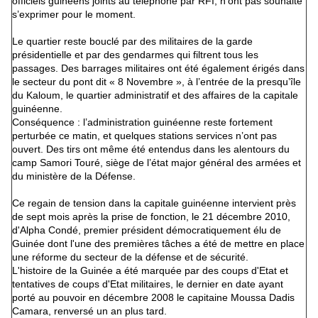
officiels guinéens joints au téléphone par RFI, n’ont pas souhaité
s’exprimer pour le moment.
Le quartier reste bouclé par des militaires de la garde
présidentielle et par des gendarmes qui filtrent tous les
passages. Des barrages militaires ont été également érigés dans
le secteur du pont dit « 8 Novembre », à l’entrée de la presqu’île
du Kaloum, le quartier administratif et des affaires de la capitale
guinéenne.
Conséquence : l’administration guinéenne reste fortement
perturbée ce matin, et quelques stations services n’ont pas
ouvert. Des tirs ont même été entendus dans les alentours du
camp Samori Touré, siège de l’état major général des armées et
du ministère de la Défense.
Ce regain de tension dans la capitale guinéenne intervient près
de sept mois après la prise de fonction, le 21 décembre 2010,
d'Alpha Condé, premier président démocratiquement élu de
Guinée dont l'une des premières tâches a été de mettre en place
une réforme du secteur de la défense et de sécurité.
L'histoire de la Guinée a été marquée par des coups d'Etat et
tentatives de coups d'Etat militaires, le dernier en date ayant
porté au pouvoir en décembre 2008 le capitaine Moussa Dadis
Camara, renversé un an plus tard.