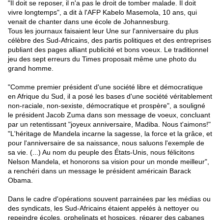
"Il doit se reposer, il n'a pas le droit de tomber malade. Il doit
vivre longtemps", a dit à l'AFP Kabelo Masemola, 10 ans, qui
venait de chanter dans une école de Johannesburg.
Tous les journaux faisaient leur Une sur l'anniversaire du plus
célèbre des Sud-Africains, des partis politiques et des entreprises
publiant des pages alliant publicité et bons voeux. Le traditionnel
jeu des sept erreurs du Times proposait même une photo du
grand homme.
"Comme premier président d'une société libre et démocratique
en Afrique du Sud, il a posé les bases d'une société véritablement
non-raciale, non-sexiste, démocratique et prospère", a souligné
le président Jacob Zuma dans son message de voeux, concluant
par un retentissant "joyeux anniversaire, Madiba. Nous t'aimons!"
"L'héritage de Mandela incarne la sagesse, la force et la grâce, et
pour l'anniversaire de sa naissance, nous saluons l'exemple de
sa vie. (...) Au nom du peuple des États-Unis, nous félicitons
Nelson Mandela, et honorons sa vision pour un monde meilleur",
a renchéri dans un message le président américain Barack
Obama.
Dans le cadre d'opérations souvent parrainées par les médias ou
des syndicats, les Sud-Africains étaient appelés à nettoyer ou
repeindre écoles, orphelinats et hospices, réparer des cabanes