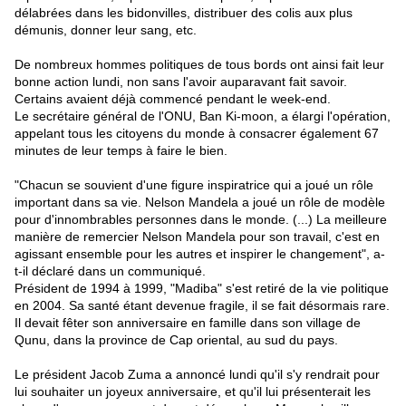
délabrées dans les bidonvilles, distribuer des colis aux plus
démunis, donner leur sang, etc.
De nombreux hommes politiques de tous bords ont ainsi fait leur
bonne action lundi, non sans l'avoir auparavant fait savoir.
Certains avaient déjà commencé pendant le week-end.
Le secrétaire général de l'ONU, Ban Ki-moon, a élargi l'opération,
appelant tous les citoyens du monde à consacrer également 67
minutes de leur temps à faire le bien.
"Chacun se souvient d'une figure inspiratrice qui a joué un rôle
important dans sa vie. Nelson Mandela a joué un rôle de modèle
pour d'innombrables personnes dans le monde. (...) La meilleure
manière de remercier Nelson Mandela pour son travail, c'est en
agissant ensemble pour les autres et inspirer le changement", a-
t-il déclaré dans un communiqué.
Président de 1994 à 1999, "Madiba" s'est retiré de la vie politique
en 2004. Sa santé étant devenue fragile, il se fait désormais rare.
Il devait fêter son anniversaire en famille dans son village de
Qunu, dans la province de Cap oriental, au sud du pays.
Le président Jacob Zuma a annoncé lundi qu'il s'y rendrait pour
lui souhaiter un joyeux anniversaire, et qu'il lui présenterait les