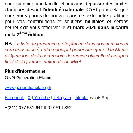
nous sommes une famille et pouvons dépasser des limites
claniques devant
l’identité nationale
. C’est pour cela que
nous vous prions de trouver dans ce texte notre gratitude
pour vos contributions et soutiens multiples et serons
heureux de vous retrouver le
21 mars 2026 dans le cadre
ème
de la 2
édition
.
NB
.
La liste de présence a été placée dans nos archives et
sera transmise à notre principal partenaire qui est la Mairie
d'Oyem lors de la cérémonie de remise officielle du rapport
final de la journée nationale du Mvet
.
Plus d’Informations
ONG Génération Ekang
www.generationekang.fr
Facebook
I
X
I
Youtube
I
Telegram
I
Tiktok
I whatsApp I
+(241) 077 531-641 II 077 514-352