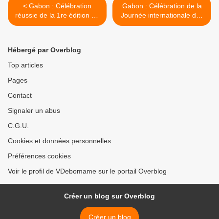
< Gabon : Célébration
Gabon : Célébration de la
réussie de la 1re édition de
Journée internationale des
la journée nationale du
musées >
Mvet Oyeng
Hébergé par Overblog
Top articles
Pages
Contact
Signaler un abus
C.G.U.
Cookies et données personnelles
Préférences cookies
Voir le profil de VDebomame sur le portail Overblog
Créer un blog sur Overblog
Créer un blog