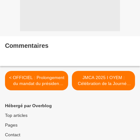
Commentaires
< OFFICIEL : Prolongement
JMCA 2025 I OYEM :
du mandat du président
Célébration de la Journée
exécutif
mondiale de la culture
africaine et afro-
descendante >
Hébergé par Overblog
Top articles
Pages
Contact