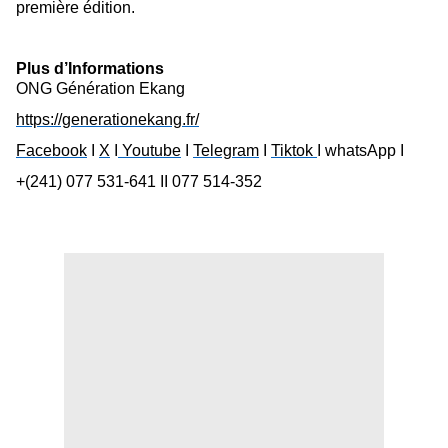
première édition.
Plus d’Informations
ONG Génération Ekang
https://generationekang.fr/
Facebook
I
X
I
Youtube
I
Telegram
I
Tiktok
I whatsApp I
+(241) 077 531-641 II 077 514-352