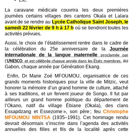
La caravane médicale couvrira les deux premières
journées certains villages des cantons Okala et Lalara
avant de se rendre au
Lycée Catholique Saint Joseph, le
samedi 22 février de 9 h à 17 h
où se tiendront toutes les
activités prévues.
Aussi, le choix de l’établissement rentre dans le cadre de
la célébration du 25e anniversaire de la
Journée
internationale de la langue maternelle
proclamée par
au
l’
UNESCO
, et est célébrée chaque année dans les États membres.
Gabon, chaque année par Génération Ekang.
Enfin, Dr Marie Zoé MFOUMOU, organisatrice de ces
grands moments historiques pour la ville de Mitzic, veut
honorer la mémoire d’un grand homme de culture, attaché
à ses traditions, et un fervent joueur de Songo. Il fut par
ailleurs un grand homme politique du département de
l’Okano, natif du village Ébiane (Okala), des clans
Essapdzang et Essezome
», son père
; feu
Christophe
MFOUMOU MINTSA
(1935–1991). Cet hommage rendu
devrait désormais s’inscrire dans l’agenda des activités
annuelles des filles et fils de la localité après cette