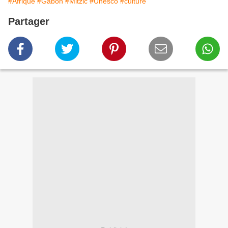
#Afrique
#Gabon
#Mitzic
#Unesco
#culture
Partager