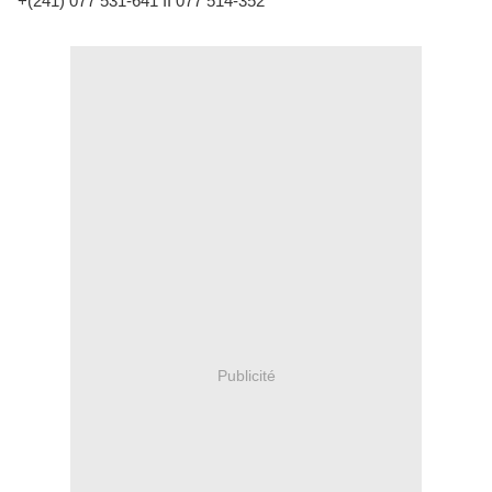
+(241) 077 531-641 II 077 514-352
Publicité