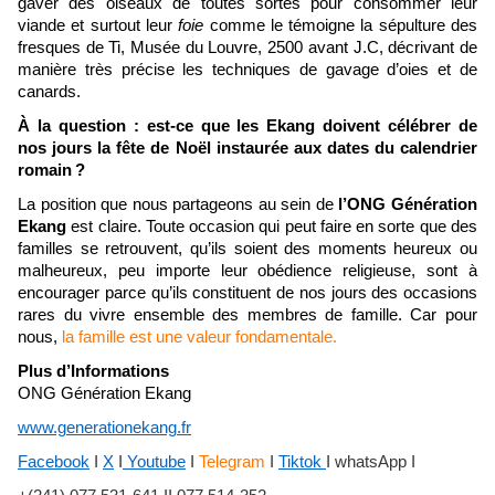
gaver des oiseaux de toutes sortes pour consommer leur
viande et surtout leur
foie
comme le témoigne la sépulture des
fresques de Ti, Musée du Louvre, 2500 avant J.C, décrivant de
manière très précise les techniques de gavage d’oies et de
canards.
À la question : est-ce que les Ekang doivent célébrer de
nos jours la fête de Noël instaurée aux dates du calendrier
romain
?
La position que nous partageons au sein de
l’ONG Génération
Ekang
est claire. Toute occasion qui peut faire en sorte que des
familles se retrouvent, qu’ils soient des moments heureux ou
malheureux, peu importe leur obédience religieuse, sont à
encourager parce qu’ils constituent de nos jours des occasions
rares du vivre ensemble des membres de famille. Car pour
nous,
la famille est une valeur fondamentale.
Plus d’Informations
ONG Génération Ekang
www.generationekang.fr
Facebook
I
X
I
Youtube
I
Telegram
I
Tiktok
I whatsApp I