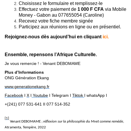
Choisissez le formulaire et remplissez-le
Effectuez votre paiement de
1
000 F CFA
via Mobile
Money - Gabon au 077655054 (Caroline)
Recevez votre fiche membre signée
Participez aux réunions en ligne ou en présentiel.
Rejoignez-nous dès aujourd’hui en cliquant
ici.
Ensemble, repensons l’Afrique Culturelle.
Je vous remercie !
- Venant DEBOMAME
Plus d’Informations
ONG Génération Ekang
www.generationekang.fr
Facebook
I
X
I
Youtube
I Telegram I
Tiktok
I whatsApp I
+(241) 077 531-641 II 077 514-352
[1]
Venant DEBOMAME ;
réflexion sur la philosophie du Mvet comme remède
,
Atramenta, Tempère, 2022