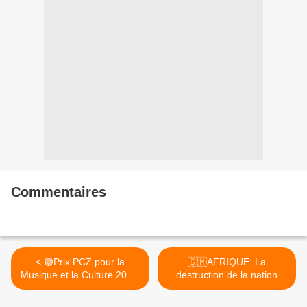
Commentaires
< 🟢Prix PCZ pour la
🇨🇲AFRIQUE: La
Musique et la Culture 2023:
destruction de la nation
4e édition
Ekang par les colons
francais >