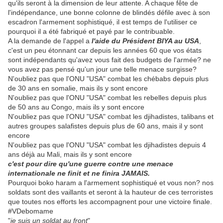
qu'ils seront à la dimension de leur attente. A chaque fête de
l'indépendance, une bonne colonne de blindés défile avec à son
escadron l'armement sophistiqué, il est temps de l'utiliser ce
pourquoi il a été fabriqué et payé par le contribuable.
A la demande de l'appel a
l'aide du Président BIYA au USA
,
c'est un peu étonnant car depuis les années 60 que vos états
sont indépendants qu'avez vous fait des budgets de l'armée? ne
vous avez pas pensé qu'un jour une telle menace surgisse?
N'oubliez pas que l'ONU "USA" combat les chébabs depuis plus
de 30 ans en somalie, mais ils y sont encore
N'oubliez pas que l'ONU "USA" combat les rebelles depuis plus
de 50 ans au Congo, mais ils y sont encore
N'oubliez pas que l'ONU "USA" combat les djihadistes, talibans et
autres groupes salafistes depuis plus de 60 ans, mais il y sont
encore
N'oubliez pas que l'ONU "USA" combat les djihadistes depuis 4
ans déjà au Mali, mais ils y sont encore
c'est pour dire qu'une guerre contre une menace
internationale ne finit et ne finira JAMAIS.
Pourquoi boko haram a l'armement sophistiqué et vous non? nos
soldats sont des vaillants et seront à la hauteur de ces terroristes
que toutes nos efforts les accompagnent pour une victoire finale.
#VDebomame
"
je suis un soldat au front
"