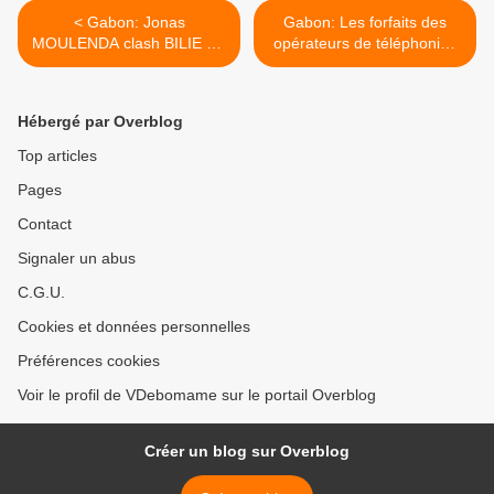
< Gabon: Jonas
Gabon: Les forfaits des
MOULENDA clash BILIE BY
opérateurs de téléphonies
NZE porte parole de Bongo
mobiles qui dérangent, une
fils
escroquerie...? >
Hébergé par Overblog
Top articles
Pages
Contact
Signaler un abus
C.G.U.
Cookies et données personnelles
Préférences cookies
Voir le profil de VDebomame sur le portail Overblog
Créer un blog sur Overblog