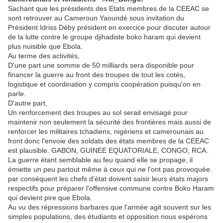
Sachant que les présidents des Etats membres de la CEEAC se
sont retrouver au Cameroun Yaoundé sous invitation du
Président Idriss Déby président en exercice pour discuter autour
de la lutte contre le groupe djihadiste boko haram qui devient
plus nuisible que Ebola.
Au terme des activités,
D'une part une somme de 50 milliards sera disponible pour
financer la guerre au front des troupes de tout les cotés,
logistique et coordination y compris coopération puisqu'on en
parle.
D'autre part,
Un renforcement des troupes au sol serait envisagé pour
maintenir non seulement la sécurité des frontières mais aussi de
renforcer les militaires tchadiens, nigériens et camerounais au
front donc l'envoie des soldats des états membres de la CEEAC
est plausible. GABON, GUINEE EQUATORIALE, CONGO, RCA.
La guerre étant semblable au feu quand elle se propage, il
émiette un peu partout même à ceux qui ne l'ont pas provoquée.
par conséquent les chefs d’état doivent saisir leurs états majors
respectifs pour préparer l'offensive commune contre Boko Haram
qui devient pire que Ebola.
Au vu des répressions barbares que l'armée agit souvent sur les
simples populations, des étudiants et opposition nous espérons