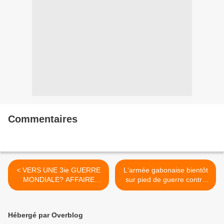
Commentaires
< VERS UNE 3ie GUERRE
L'armée gabonaise bientôt
MONDIALE? AFFAIRE
sur pied de guerre contre
UKRAINE... La Russie
Boko haram >
menace de publier
Hébergé par Overblog