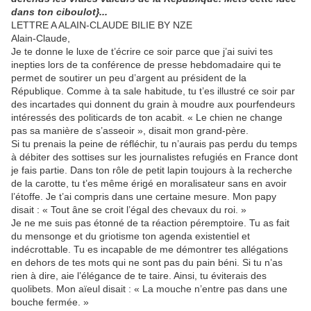
dans ton ciboulot}...
LETTRE A ALAIN-CLAUDE BILIE BY NZE
Alain-Claude,
Je te donne le luxe de t’écrire ce soir parce que j’ai suivi tes
inepties lors de ta conférence de presse hebdomadaire qui te
permet de soutirer un peu d’argent au président de la
République. Comme à ta sale habitude, tu t’es illustré ce soir par
des incartades qui donnent du grain à moudre aux pourfendeurs
intéressés des politicards de ton acabit. « Le chien ne change
pas sa manière de s’asseoir », disait mon grand-père.
Si tu prenais la peine de réfléchir, tu n’aurais pas perdu du temps
à débiter des sottises sur les journalistes refugiés en France dont
je fais partie. Dans ton rôle de petit lapin toujours à la recherche
de la carotte, tu t’es même érigé en moralisateur sans en avoir
l’étoffe. Je t’ai compris dans une certaine mesure. Mon papy
disait : « Tout âne se croit l’égal des chevaux du roi. »
Je ne me suis pas étonné de ta réaction péremptoire. Tu as fait
du mensonge et du griotisme ton agenda existentiel et
indécrottable. Tu es incapable de me démontrer tes allégations
en dehors de tes mots qui ne sont pas du pain béni. Si tu n’as
rien à dire, aie l’élégance de te taire. Ainsi, tu éviterais des
quolibets. Mon aïeul disait : « La mouche n’entre pas dans une
bouche fermée. »