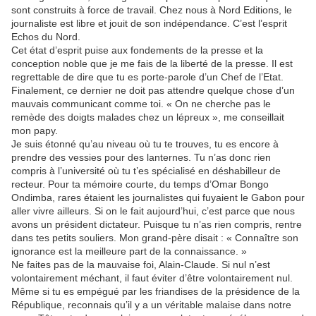
sont construits à force de travail. Chez nous à Nord Editions, le
journaliste est libre et jouit de son indépendance. C’est l’esprit
Echos du Nord.
Cet état d’esprit puise aux fondements de la presse et la
conception noble que je me fais de la liberté de la presse. Il est
regrettable de dire que tu es porte-parole d’un Chef de l’Etat.
Finalement, ce dernier ne doit pas attendre quelque chose d’un
mauvais communicant comme toi. « On ne cherche pas le
remède des doigts malades chez un lépreux », me conseillait
mon papy.
Je suis étonné qu’au niveau où tu te trouves, tu es encore à
prendre des vessies pour des lanternes. Tu n’as donc rien
compris à l’université où tu t’es spécialisé en déshabilleur de
recteur. Pour ta mémoire courte, du temps d’Omar Bongo
Ondimba, rares étaient les journalistes qui fuyaient le Gabon pour
aller vivre ailleurs. Si on le fait aujourd’hui, c’est parce que nous
avons un président dictateur. Puisque tu n’as rien compris, rentre
dans tes petits souliers. Mon grand-père disait : « Connaître son
ignorance est la meilleure part de la connaissance. »
Ne faites pas de la mauvaise foi, Alain-Claude. Si nul n’est
volontairement méchant, il faut éviter d’être volontairement nul.
Même si tu es empégué par les friandises de la présidence de la
République, reconnais qu’il y a un véritable malaise dans notre