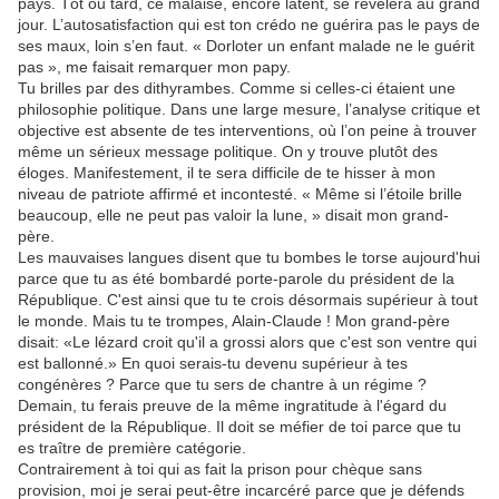
pays. Tôt ou tard, ce malaise, encore latent, se révélera au grand
jour. L’autosatisfaction qui est ton crédo ne guérira pas le pays de
ses maux, loin s’en faut. « Dorloter un enfant malade ne le guérit
pas », me faisait remarquer mon papy.
Tu brilles par des dithyrambes. Comme si celles-ci étaient une
philosophie politique. Dans une large mesure, l’analyse critique et
objective est absente de tes interventions, où l’on peine à trouver
même un sérieux message politique. On y trouve plutôt des
éloges. Manifestement, il te sera difficile de te hisser à mon
niveau de patriote affirmé et incontesté. « Même si l’étoile brille
beaucoup, elle ne peut pas valoir la lune, » disait mon grand-
père.
Les mauvaises langues disent que tu bombes le torse aujourd'hui
parce que tu as été bombardé porte-parole du président de la
République. C'est ainsi que tu te crois désormais supérieur à tout
le monde. Mais tu te trompes, Alain-Claude ! Mon grand-père
disait: «Le lézard croit qu'il a grossi alors que c'est son ventre qui
est ballonné.» En quoi serais-tu devenu supérieur à tes
congénères ? Parce que tu sers de chantre à un régime ?
Demain, tu ferais preuve de la même ingratitude à l'égard du
président de la République. Il doit se méfier de toi parce que tu
es traître de première catégorie.
Contrairement à toi qui as fait la prison pour chèque sans
provision, moi je serai peut-être incarcéré parce que je défends