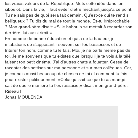
les vraies valeurs de la République. Mets cette idée dans ton
ciboulot. Dans la vie, il faut éviter d'être méchant jusqu'à ce point.
Tu ne sais pas de quoi sera fait demain. Qu'est-ce qui te rend si
belliqueux ? Tu dis du mal de tout le monde. Es-tu irréprochable
? Mon grand-père disait: «Si le babouin se mettait à regarder son
derrière, lui aussi rirait.»
En homme de bonne éducation et qui a de la hauteur, je
m'abstiens de s'appesantir souvent sur tes bassesses et de
triturer ton nom, comme tu le fais. Moi, je ne parle même pas de
toi. Je me souviens que tu existes que lorsqu'il je te vois à la télé
faisant ton petit cinéma. J’ai d'autres chats à fouetter. Cesse de
raconter des sottises sur ma personne et sur mes collègues. Car,
je connais aussi beaucoup de choses de toi et comment tu fais
pour exister politiquement. «Celui qui sait ce que tu as mangé
sait de quelle manière tu t'es rassasié,» disait mon grand-père.
Rideau !
Jonas MOULENDA