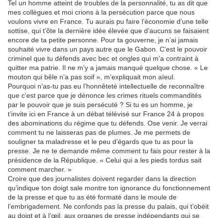
Tel un homme atteint de troubles de la personnalité, tu as dit que
mes collègues et moi crions à la persécution parce que nous
voulons vivre en France. Tu aurais pu faire l’économie d’une telle
sottise, qui t’ôte la dernière idée élevée que d’aucuns se faisaient
encore de ta petite personne. Pour ta gouverne, je n’ai jamais
souhaité vivre dans un pays autre que le Gabon. C’est le pouvoir
criminel que tu défends avec bec et ongles qui m’a contraint à
quitter ma patrie. Il ne m’y a jamais manqué quelque chose. « Le
mouton qui bêle n’a pas soif », m’expliquait mon aïeul.
Pourquoi n’as-tu pas eu l’honnêteté intellectuelle de reconnaître
que c’est parce que je dénonce les crimes rituels commandités
par le pouvoir que je suis persécuté ? Si tu es un homme, je
t’invite ici en France à un débat télévisé sur France 24 à propos
des abominations du régime que tu défends. Ose venir. Je verrai
comment tu ne laisseras pas de plumes. Je me permets de
souligner ta maladresse et le peu d’égards que tu as pour la
presse. Je ne te demande même comment tu fais pour rester à la
présidence de la République. « Celui qui a les pieds tordus sait
comment marcher. »
Croire que des journalistes doivent regarder dans la direction
qu’indique ton doigt sale montre ton ignorance du fonctionnement
de la presse et que tu as été formaté dans le moule de
l’embrigadement. Ne confonds pas la presse du palais, qui t’obéit
au doigt et à l’œil, aux organes de presse indépendants qui se