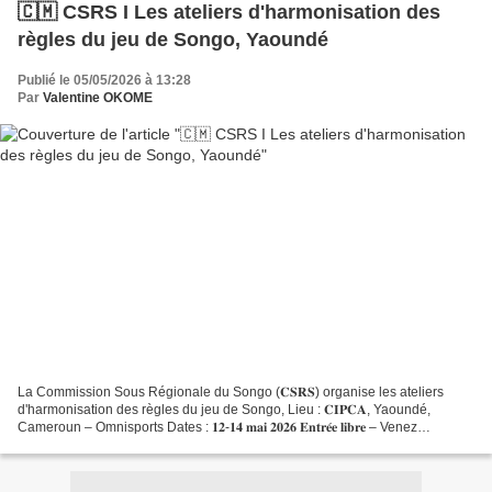
🇨🇲 CSRS I Les ateliers d'harmonisation des
règles du jeu de Songo, Yaoundé
Publié le 05/05/2026 à 13:28
Par
Valentine OKOME
La Commission Sous Régionale du Songo (𝐂𝐒𝐑𝐒) organise les ateliers
d'harmonisation des règles du jeu de Songo, Lieu : 𝐂𝐈𝐏𝐂𝐀, Yaoundé,
Cameroun – Omnisports Dates : 𝟏𝟐-𝟏𝟒 𝐦𝐚𝐢 𝟐𝟎𝟐𝟔 𝐄𝐧𝐭𝐫𝐞́𝐞 𝐥𝐢𝐛𝐫𝐞 – Venez
découvrir, jouer et échanger ! Cette rencontre s'inscrit...