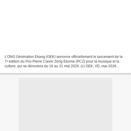
L’ONG Génération Ekang (GEK) annonce officiellement le lancement de la
7ᵉ édition du Prix Pierre Claver Zeng Ebome (PCZ) pour la musique et la
culture, qui se déroulera du 16 au 31 mai 2026. (c) GEK, VD, mai 2026
Depuis sept années consécutives, ce concours...