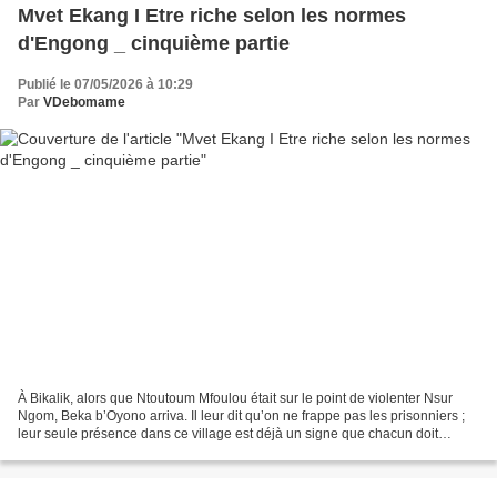
Mvet Ekang I Etre riche selon les normes
d'Engong _ cinquième partie
Publié le 07/05/2026 à 10:29
Par
VDebomame
À Bikalik, alors que Ntoutoum Mfoulou était sur le point de violenter Nsur
Ngom, Beka b’Oyono arriva. Il leur dit qu’on ne frappe pas les prisonniers ;
leur seule présence dans ce village est déjà un signe que chacun doit
purger sa peine. Frapper ou tuer...