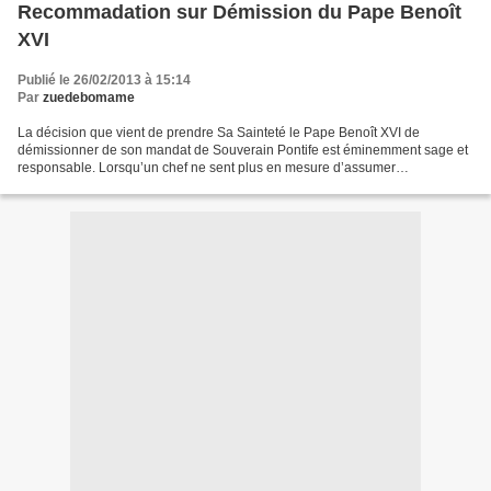
Recommadation sur Démission du Pape Benoît
XVI
Publié le 26/02/2013 à 15:14
Par
zuedebomame
La décision que vient de prendre Sa Sainteté le Pape Benoît XVI de
démissionner de son mandat de Souverain Pontife est éminemment sage et
responsable. Lorsqu’un chef ne sent plus en mesure d’assumer
physiquement sa charge, il convient pour lui de démissionner....