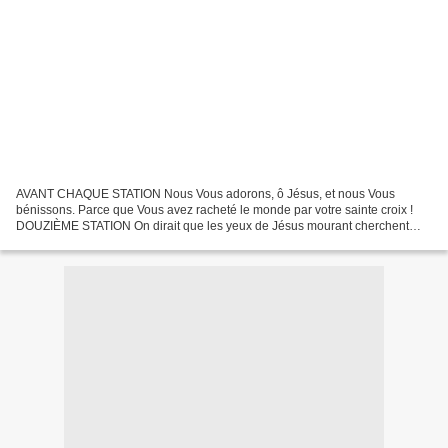
AVANT CHAQUE STATION Nous Vous adorons, ô Jésus, et nous Vous
bénissons. Parce que Vous avez racheté le monde par votre sainte croix !
DOUZIÈME STATION On dirait que les yeux de Jésus mourant cherchent
quelqu`un. C`est moi qu`ils cherchent. Jésus pourrait...