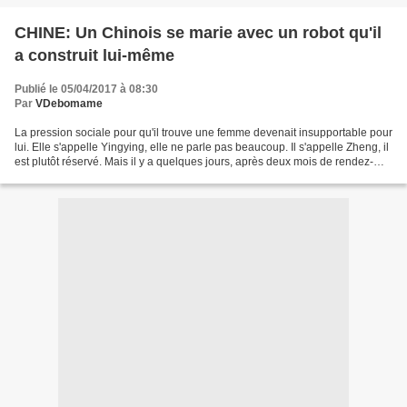
CHINE: Un Chinois se marie avec un robot qu'il
a construit lui-même
Publié le 05/04/2017 à 08:30
Par
VDebomame
La pression sociale pour qu'il trouve une femme devenait insupportable pour
lui. Elle s'appelle Yingying, elle ne parle pas beaucoup. Il s'appelle Zheng, il
est plutôt réservé. Mais il y a quelques jours, après deux mois de rendez-
vous romantiques, le...