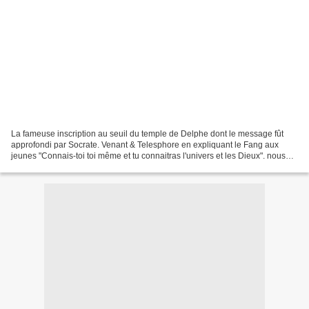
La fameuse inscription au seuil du temple de Delphe dont le message fût
approfondi par Socrate. Venant & Telesphore en expliquant le Fang aux
jeunes "Connais-toi toi même et tu connaitras l'univers et les Dieux". nous
amène à l intérieur de nous, apporter...